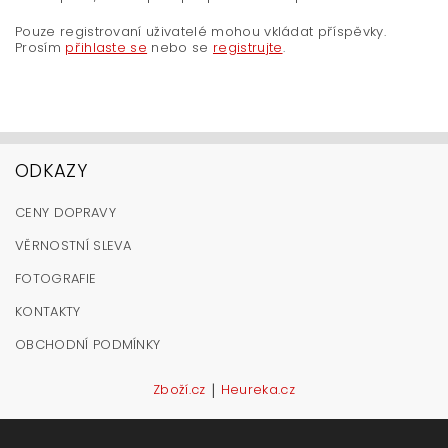
Pouze registrovaní uživatelé mohou vkládat příspěvky.
Prosím
přihlaste se
nebo se
registrujte
.
ODKAZY
CENY DOPRAVY
VĚRNOSTNÍ SLEVA
FOTOGRAFIE
KONTAKTY
OBCHODNÍ PODMÍNKY
|
Zboží.cz
Heureka.cz