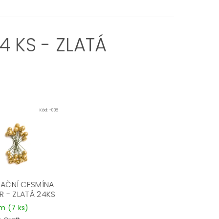
4 KS - ZLATÁ
Kód:
-008
AČNÍ CESMÍNA
R - ZLATÁ 24KS
em
(7 ks)