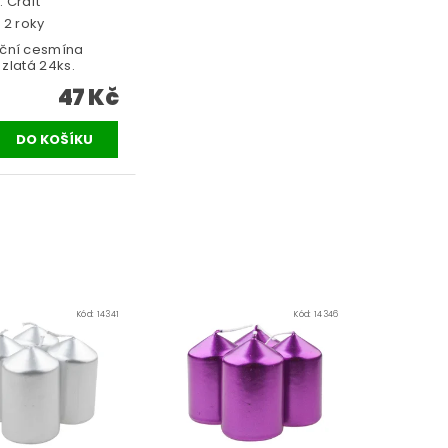
:
Craft
 2 roky
ční cesmína
- zlatá 24ks.
47 Kč
Kód:
14341
Kód:
14346