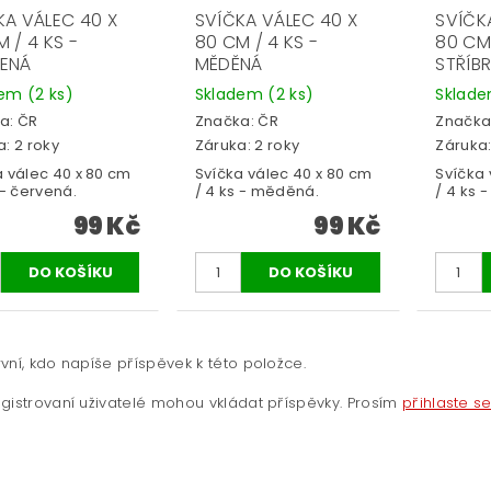
KA VÁLEC 40 X
SVÍČKA VÁLEC 40 X
SVÍČK
 / 4 KS -
80 CM / 4 KS -
80 CM 
ENÁ
MĚDĚNÁ
STŘÍB
dem
(2 ks)
Skladem
(2 ks)
Sklad
a:
ČR
Značka:
ČR
Značka
: 2 roky
Záruka: 2 roky
Záruka:
a válec 40 x 80 cm
Svíčka válec 40 x 80 cm
Svíčka 
 - červená.
/ 4 ks - měděná.
/ 4 ks -
99 Kč
99 Kč
vní, kdo napíše příspěvek k této položce.
gistrovaní uživatelé mohou vkládat příspěvky. Prosím
přihlaste s