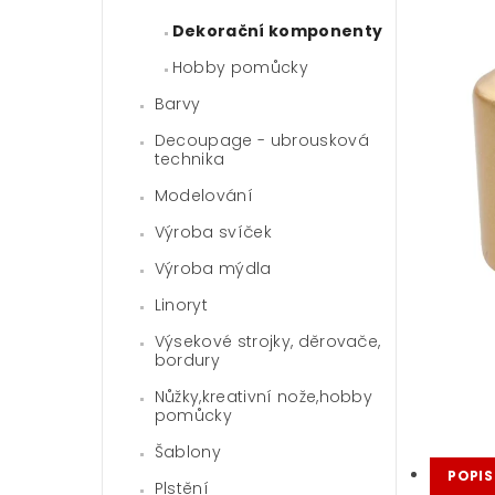
Dekorační komponenty
Hobby pomůcky
Barvy
Decoupage - ubrousková
technika
Modelování
Výroba svíček
Výroba mýdla
Linoryt
Výsekové strojky, děrovače,
bordury
Nůžky,kreativní nože,hobby
pomůcky
Šablony
POPIS
Plstění