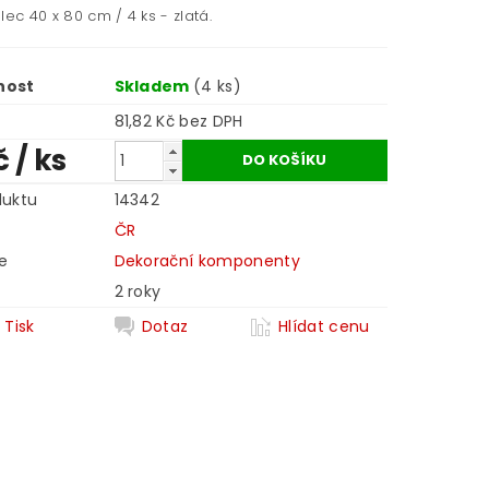
lec 40 x 80 cm / 4 ks - zlatá.
nost
Skladem
(4 ks)
81,82 Kč bez DPH
č
/ ks
duktu
14342
ČR
e
Dekorační komponenty
2 roky
Tisk
Dotaz
Hlídat cenu