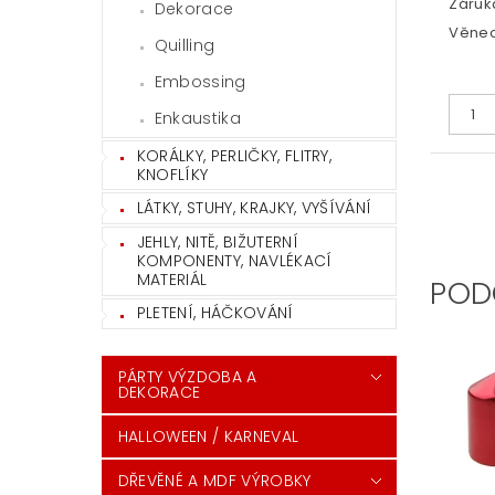
Záruka
Dekorace
Věnec
Quilling
Embossing
Enkaustika
KORÁLKY, PERLIČKY, FLITRY,
KNOFLÍKY
LÁTKY, STUHY, KRAJKY, VYŠÍVÁNÍ
JEHLY, NITĚ, BIŽUTERNÍ
KOMPONENTY, NAVLÉKACÍ
MATERIÁL
POD
PLETENÍ, HÁČKOVÁNÍ
PÁRTY VÝZDOBA A
DEKORACE
HALLOWEEN / KARNEVAL
DŘEVĚNÉ A MDF VÝROBKY