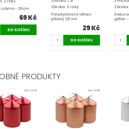
Značka:
ČR
Značka
: 2 roky
Záruka: 2 roky
Záruka:
 sláma - 35cm
Polystyrenový věnec
Dekora
69 Kč
půlený 25 cm
glitter 
29 Kč
OBNÉ PRODUKTY
Kód:
14340
Kód:
14355