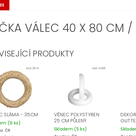
ZE
ČKA VÁLEC 40 X 80 CM / 
VISEJÍCÍ PRODUKTY
Kód:
20174
Kód:
14990
C SLÁMA - 35CM
VĚNEC POLYSTYREN
DEKOR
25 CM PŮLENÝ
GLITTE
dem
(9 ks)
Skladem
(5 ks)
Sklad
a:
ČR