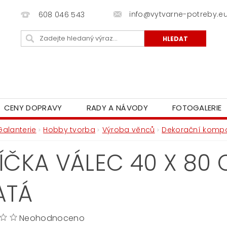
info@vytvarne-potreby.e
608 046 543
CENY DOPRAVY
RADY A NÁVODY
FOTOGALERIE
Galanterie
Hobby tvorba
Výroba věnců
Dekorační komp
ÍČKA VÁLEC 40 X 80 C
ATÁ
Neohodnoceno