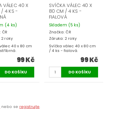
A VÁLEC 40 X
SVÍČKA VÁLEC 40 X
/ 4 KS -
80 CM / 4 KS -
RNÁ
FIALOVÁ
em
(4 ks)
Skladem
(5 ks)
:
ČR
Značka:
ČR
 2 roky
Záruka: 2 roky
válec 40 x 80 cm
Svíčka válec 40 x 80 cm
 stříbrná.
/ 4 ks - fialová.
99 Kč
99 Kč
e
nebo se
registrujte
.