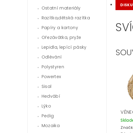
DISKU
Ostatní materiály
Razítka,dětská razítka
SVÍ
Papíry a kartony
Ořezávátka, pryže
Lepidla, lepící pásky
SOU
Odlévání
Polystyren
Powertex
Sisal
Hedvábí
Lýko
VĚNE
Pedig
Skla
Mozaika
Značk