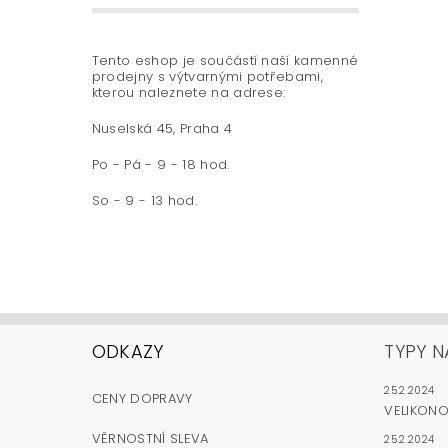
Tento eshop je součástí naší kamenné
prodejny s výtvarnými potřebami,
kterou naleznete na adrese:
Nuselská 45, Praha 4
Po - Pá - 9 - 18 hod.
So - 9 - 13 hod.
ODKAZY
TYPY N
25.2.2024
CENY DOPRAVY
VELIKON
VĚRNOSTNÍ SLEVA
25.2.2024