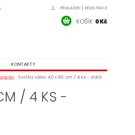
|
u
PŘIHLÁŠENÍ
REGISTRACE
KOŠÍK:
0 Kč
KONTAKTY
onenty
Svíčka válec 40 x 80 cm / 4 ks - zlatá
M / 4 KS -