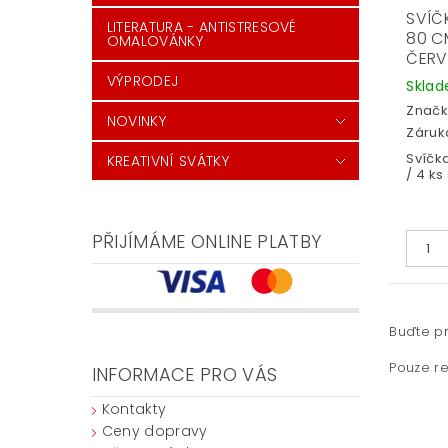
SVÍČ
LITERATURA - ANTISTRESOVÉ
80 CM
OMALOVÁNKY
ČERV
VÝPRODEJ
Skla
Značk
NOVINKY
Záruka
Svíčk
KREATIVNÍ SVÁTKY
/ 4 ks
PŘIJÍMÁME ONLINE PLATBY
Buďte pr
Pouze re
INFORMACE PRO VÁS
Kontakty
Ceny dopravy