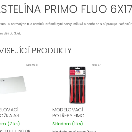
ASTELÍNA PRIMO FLUO 6X1
rimo , 6 barevných fluo odstínů. Krásně syté barvy, měkká a dobře se s ní pracuje. Nešpiní ru
 děti do 3.let.
VISEJÍCÍ PRODUKTY
Kód:
0331
Kód:
8711
ELOVACÍ
MODELOVACÍ
OŽKA A3
POTŘEBY FIMO
dem
(7 ks)
Skladem
(1 ks)
a:
KOH-I-NOOR
Modelovací pomůcky