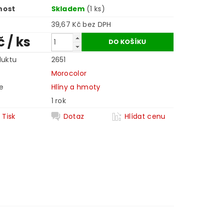
nost
Skladem
(1 ks)
39,67 Kč bez DPH
č
/ ks
duktu
2651
Morocolor
e
Hlíny a hmoty
1 rok
Tisk
Dotaz
Hlídat cenu