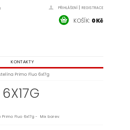
|
u
PŘIHLÁŠENÍ
REGISTRACE
KOŠÍK:
0 Kč
KONTAKTY
stelína Primo Fluo 6x17g
 6X17G
a Primo Fluo 6x17g - Mix barev.