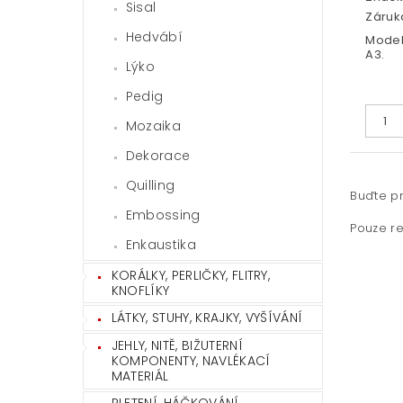
Sisal
Záruka
Hedvábí
Model
A3.
Lýko
Pedig
Mozaika
Dekorace
Quilling
Buďte pr
Embossing
Pouze re
Enkaustika
KORÁLKY, PERLIČKY, FLITRY,
KNOFLÍKY
LÁTKY, STUHY, KRAJKY, VYŠÍVÁNÍ
JEHLY, NITĚ, BIŽUTERNÍ
KOMPONENTY, NAVLÉKACÍ
MATERIÁL