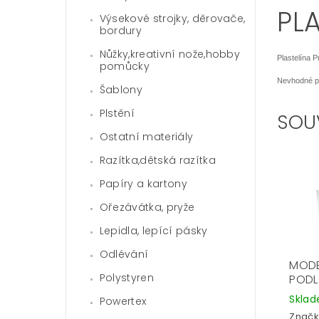
PL
Výsekové strojky, děrovače,
bordury
Nůžky,kreativní nože,hobby
Plastelína P
pomůcky
Nevhodné pro
Šablony
Plstění
SOU
Ostatní materiály
Razítka,dětská razítka
Papíry a kartony
Ořezávátka, pryže
Lepidla, lepící pásky
Odlévání
MOD
Polystyren
PODL
Skla
Powertex
Značk