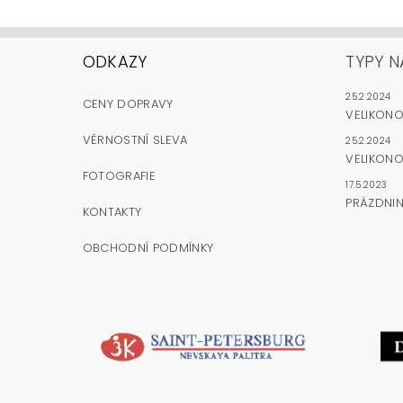
ODKAZY
TYPY N
25.2.2024
CENY DOPRAVY
VELIKON
VĚRNOSTNÍ SLEVA
25.2.2024
VELIKONO
FOTOGRAFIE
17.5.2023
PRÁZDNI
KONTAKTY
OBCHODNÍ PODMÍNKY