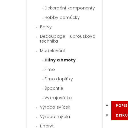
Dekorační komponenty
Hobby pomůcky
Barvy
Decoupage - ubrousková
technika
Modelování
Hlíny a hmoty
Fimo
Fimo doplňky
Špachtle
Vykrajovátka
POPIS
Výroba svíček
DISKU
Výroba mýdla
Linoryt