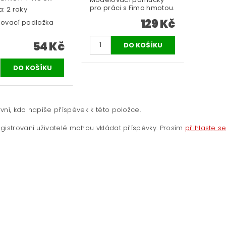
pro práci s Fimo hmotou.
: 2 roky
129 Kč
ovací podložka
54 Kč
vní, kdo napíše příspěvek k této položce.
gistrovaní uživatelé mohou vkládat příspěvky. Prosím
přihlaste s