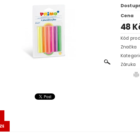
Dostup
Cena
48 K
Kód pro
Značka
Kategori
Záruka
ZE