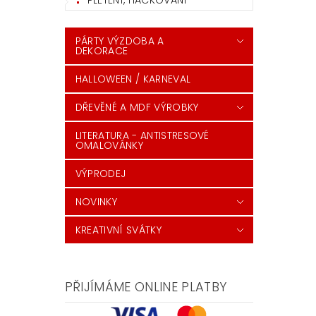
PLETENÍ, HÁČKOVÁNÍ
PÁRTY VÝZDOBA A
DEKORACE
HALLOWEEN / KARNEVAL
DŘEVĚNÉ A MDF VÝROBKY
LITERATURA - ANTISTRESOVÉ
OMALOVÁNKY
VÝPRODEJ
NOVINKY
KREATIVNÍ SVÁTKY
PŘIJÍMÁME ONLINE PLATBY