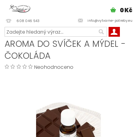
0 Kč
info@vytvarne-potreby.eu
608 046 543
AROMA DO SVÍČEK A MÝDEL -
ČOKOLÁDA
Neohodnoceno