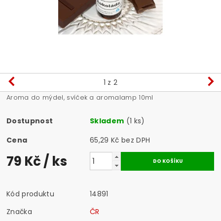
1
z 2
Aroma do mýdel, svíček a aromalamp 10ml
Dostupnost
Skladem
(1 ks)
Cena
65,29 Kč bez DPH
79 Kč
/ ks
Kód produktu
14891
Značka
ČR