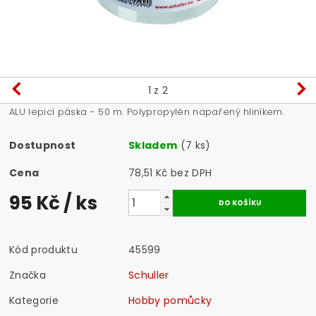
1
z 2
ALU lepicí páska - 50 m. Polypropylén napařený hliníkem.
Dostupnost
Skladem
(7 ks)
Cena
78,51 Kč bez DPH
95 Kč
/ ks
Kód produktu
45599
Značka
Schuller
Kategorie
Hobby pomůcky