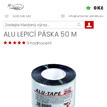
0 Kč
info@vytvarne-potreby.eu
608 046 543
ALU LEPICÍ PÁSKA 50 M
3 hodnocení