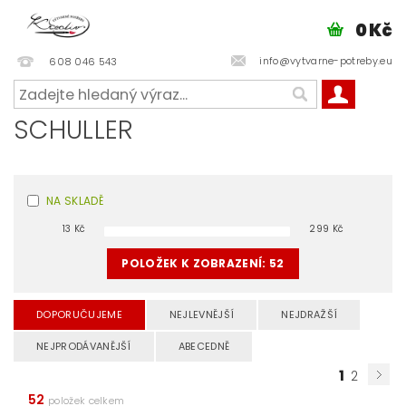
0 Kč
info@vytvarne-potreby.eu
608 046 543
SCHULLER
NA SKLADĚ
13
Kč
299
Kč
POLOŽEK K ZOBRAZENÍ:
52
DOPORUČUJEME
NEJLEVNĚJŠÍ
NEJDRAŽŠÍ
NEJPRODÁVANĚJŠÍ
ABECEDNĚ
1
2
52
položek celkem