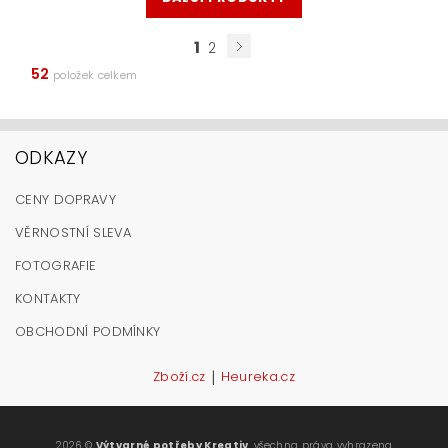
1
2
52
položek celkem
ODKAZY
CENY DOPRAVY
VĚRNOSTNÍ SLEVA
FOTOGRAFIE
KONTAKTY
OBCHODNÍ PODMÍNKY
|
Zboží.cz
Heureka.cz
2026 ©
Výtvarné potřeby Kreativ
, všechna práva vyhrazena