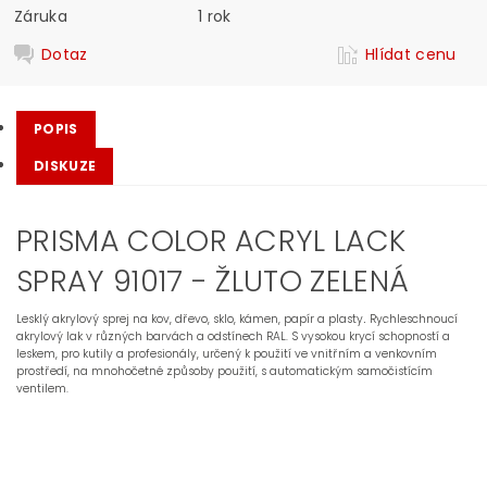
Záruka
1 rok
Dotaz
Hlídat cenu
POPIS
DISKUZE
PRISMA COLOR ACRYL LACK
SPRAY 91017 - ŽLUTO ZELENÁ
Lesklý akrylový sprej na kov, dřevo, sklo, kámen, papír a plasty
Rychleschnoucí
.
akrylový lak v různých barvách a odstínech RAL. S vysokou krycí schopností a
leskem, pro kutily a profesionály, určený k použití ve vnitřním a venkovním
prostředí, na mnohočetné způsoby použití, s automatickým samočistícím
ventilem.