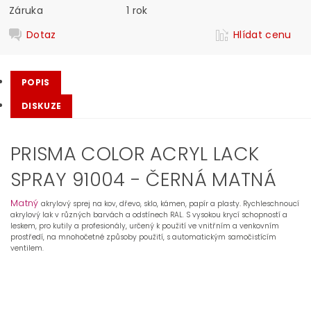
Záruka
1 rok
Dotaz
Hlídat cenu
POPIS
DISKUZE
PRISMA COLOR ACRYL LACK
SPRAY 91004 - ČERNÁ MATNÁ
Matný
akrylový sprej na kov, dřevo, sklo, kámen, papír a plasty
.
Rychleschnoucí
akrylový lak v různých barvách a odstínech RAL. S vysokou krycí schopností a
leskem, pro kutily a profesionály, určený k použití ve vnitřním a venkovním
prostředí, na mnohočetné způsoby použití, s automatickým samočistícím
ventilem.