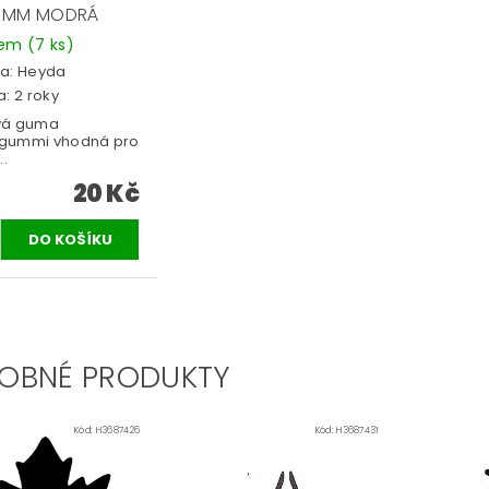
 MM MODRÁ
dem
(7 ks)
a:
Heyda
: 2 roky
vá guma
gummi vhodná pro
..
20 Kč
OBNÉ PRODUKTY
Kód:
H3687426
Kód:
H3687431