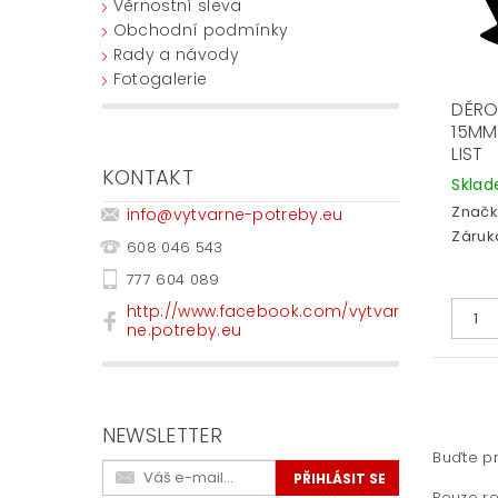
Věrnostní sleva
Obchodní podmínky
Rady a návody
Fotogalerie
DĚRO
15MM
LIST
KONTAKT
Skla
Značk
info
@
vytvarne-potreby.eu
Záruka
608 046 543
777 604 089
http://www.facebook.com/vytvar
ne.potreby.eu
NEWSLETTER
Buďte pr
Pouze re