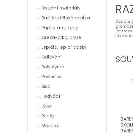
RA
Ostatní materiály
Razítka,dětská razítka
Ozdobný 
gramáže
Papíry a kartony
Plastový
scrapbo
Ořezávátka, pryže
Lepidla, lepící pásky
SOU
Odlévání
Polystyren
Powertex
Sisal
Hedvábí
Lýko
Pedig
BARE
ŠKOL
Mozaika
BARE