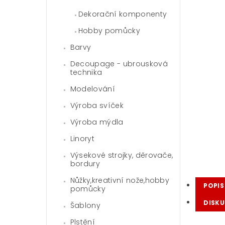
Dekorační komponenty
Hobby pomůcky
Barvy
Decoupage - ubrousková
technika
Modelování
Výroba svíček
Výroba mýdla
Linoryt
Výsekové strojky, děrovače,
bordury
Nůžky,kreativní nože,hobby
POPIS
pomůcky
DISKU
Šablony
Plstění