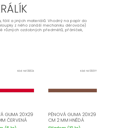
RÁLÍK
, fólií a jiných materiálů. Vhodný na papír do
loupky z něho zanáší mechaniku děrovače)
robě různých ozdobných předmětů, přáníček,
Kód:
H4729024
Kód:
H4729077
Á GUMA 20X29
PĚNOVÁ GUMA 20X29
MM ČERVENÁ
CM 2 MM HNĚDÁ
em
(6 ks)
Skladem
(10 ks)