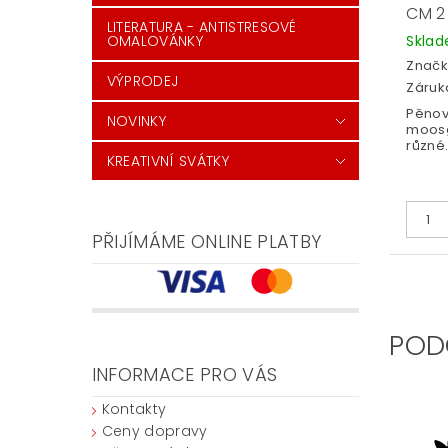
CM 2
LITERATURA - ANTISTRESOVÉ
Skla
OMALOVÁNKY
Značk
VÝPRODEJ
Záruka
Pěno
NOVINKY
moos
různé.
KREATIVNÍ SVÁTKY
PŘIJÍMÁME ONLINE PLATBY
POD
INFORMACE PRO VÁS
Kontakty
Ceny dopravy