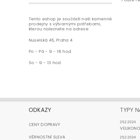
Tento eshop je součástí naší kamenné
prodejny s výtvarnými potřebami,
kterou naleznete na adrese:
Nuselská 45, Praha 4
Po - Pá - 9 - 18 hod.
So - 9 - 13 hod.
ODKAZY
TYPY N
25.2.2024
CENY DOPRAVY
VELIKON
VĚRNOSTNÍ SLEVA
25.2.2024