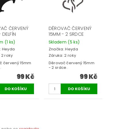
AČ ČERVENÝ
DĚROVAČ ČERVENÝ
 DELFÍN
15MM - 2 SRDCE
em
(1 ks)
Skladem
(5 ks)
:
Heyda
Značka:
Heyda
 2 roky
Záruka: 2 roky
č červený 15mm
Děrovač červený 15mm
.
- 2 srdce.
99 Kč
99 Kč
e
nebo se
registrujte
.