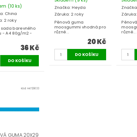
dem
(10 ks)
Značka:
Heyda
Značka
a:
China
Záruka: 2 roky
Záruka:
: 2 roky
Pěnová guma
Pěnov
moosgummi vhodná pro
moosg
í sada barevného
různé...
různé...
u - A4 80g/m2 -
20 Kč
36 Kč
Kód:
H4729033
VÁ GUMA 20X29