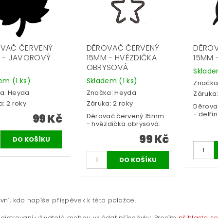
VAČ ČERVENÝ
DĚROVAČ ČERVENÝ
DĚROV
 - JAVOROVÝ
15MM - HVĚZDIČKA
15MM -
OBRYSOVÁ
Sklad
dem
(1 ks)
Skladem
(1 ks)
Značka
a:
Heyda
Značka:
Heyda
Záruka:
: 2 roky
Záruka: 2 roky
Děrova
- delfín
99 Kč
Děrovač červený 15mm
- hvězdička obrysová.
99 Kč
vní, kdo napíše příspěvek k této položce.
gistrovaní uživatelé mohou vkládat příspěvky. Prosím
přihlaste s