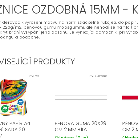
ZNICE OZDOBNÁ 15MM - K
děrovač k vyražení motivu na horní stlačitelné rukojeti, do papíru
 220g/m2, pěnovou gumu moosgummi, ale nehodí se na filc ( ch
 kryt brání vysypání jeho obsahu. Je vynikající pomocník při vý
okingu a podobně.
VISEJÍCÍ PRODUKTY
Kód:
281
Kód:
H4729000
VNÝ PAPÍR A4 -
PĚNOVÁ GUMA 20X29
PĚNOV
NÍ SADA 20
CM 2 MM BÍLÁ
CM 2 
V
Skladem
(9 ks)
Sklad