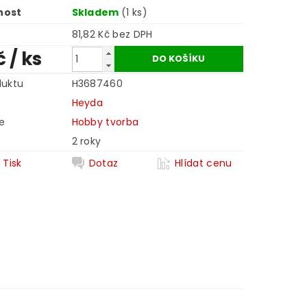
nost
Skladem
(1 ks)
81,82 Kč bez DPH
č
/ ks
duktu
H3687460
Heyda
e
Hobby tvorba
2 roky
Tisk
Dotaz
Hlídat cenu