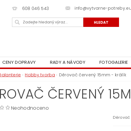
info@vytvarne-potreby.e
608 046 543
CENY DOPRAVY
RADY A NÁVODY
FOTOGALERIE
Galanterie
Hobby tvorba
Děrovač červený 15mm - králík
ROVAČ ČERVENÝ 15MM
Neohodnoceno
Děrovač 