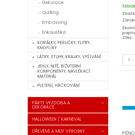
Dekorace
Skla
Quilling
Značk
Záruka
Embossing
Školn
Enkaustika
papír
20ks...
KORÁLKY, PERLIČKY, FLITRY,
KNOFLÍKY
LÁTKY, STUHY, KRAJKY, VYŠÍVÁNÍ
JEHLY, NITĚ, BIŽUTERNÍ
KOMPONENTY, NAVLÉKACÍ
MATERIÁL
PLETENÍ, HÁČKOVÁNÍ
PÁRTY VÝZDOBA A
DEKORACE
HALLOWEEN / KARNEVAL
DŘEVĚNÉ A MDF VÝROBKY
PĚNO