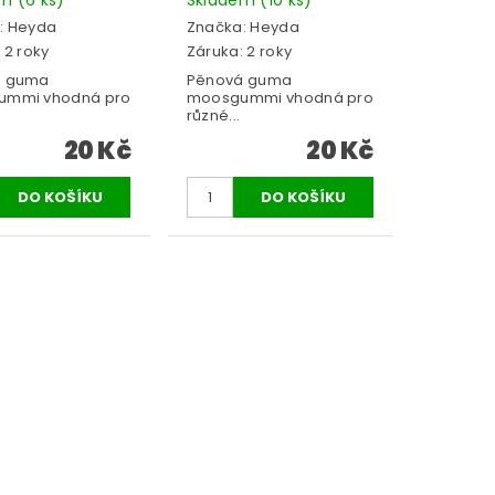
:
Heyda
Značka:
Heyda
 2 roky
Záruka: 2 roky
á guma
Pěnová guma
ummi vhodná pro
moosgummi vhodná pro
různé...
20 Kč
20 Kč