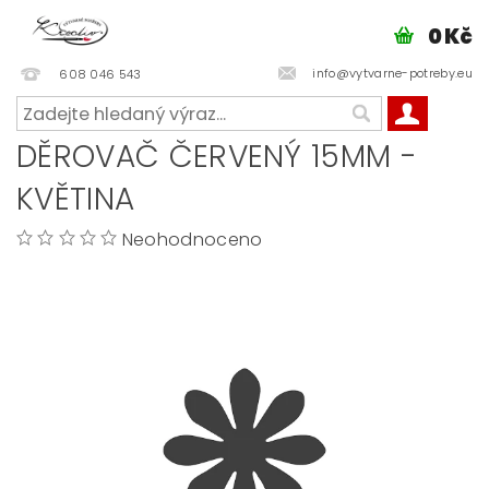
0 Kč
info@vytvarne-potreby.eu
608 046 543
DĚROVAČ ČERVENÝ 15MM -
KVĚTINA
Neohodnoceno