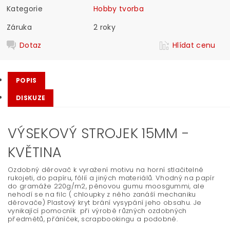
Kategorie
Hobby tvorba
Záruka
2 roky
Dotaz
Hlídat cenu
POPIS
DISKUZE
VÝSEKOVÝ STROJEK 15MM -
KVĚTINA
Ozdobný děrovač k vyražení motivu na horní stlačitelné
rukojeti, do papíru, fólií a jiných materiálů. Vhodný na papír
do gramáže 220g/m2, pěnovou gumu moosgummi, ale
nehodí se na filc ( chloupky z něho zanáší mechaniku
děrovače) Plastový kryt brání vysypání jeho obsahu. Je
vynikající pomocník při výrobě různých ozdobných
předmětů, přáníček, scrapbookingu a podobně.