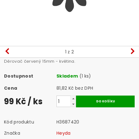
1
z 2
Děrovač červený 15mm - květina.
Dostupnost
Skladem
(1 ks)
Cena
81,82 Kč bez DPH
99 Kč
/ ks
Kód produktu
H3687420
Značka
Heyda