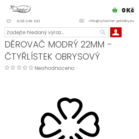
0 Kč
info@vytvarne-potreby.eu
608 046 543
DĚROVAČ MODRÝ 22MM -
ČTYŘLÍSTEK OBRYSOVÝ
Neohodnoceno