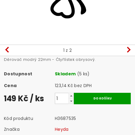
1
z 2
Děrovač modrý 22mm - Čtyřlístek obrysový.
Dostupnost
Skladem
(5 ks)
Cena
123,14 Kč bez DPH
149 Kč
/ ks
Kód produktu
H3687535
Značka
Heyda