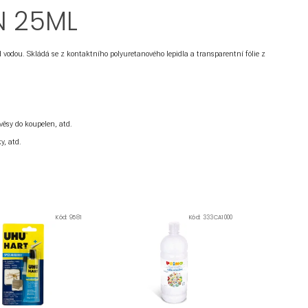
N 25ML
odou. Skládá se z kontaktního polyuretanového lepidla a transparentní fólie z
věsy do koupelen, atd.
y, atd.
Kód:
9581
Kód:
333CA1000