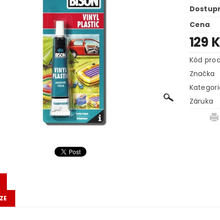
Dostup
Cena
129 
Kód pro
Značka
Kategori
Záruka
ZE