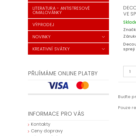
DECO
LITERATURA - ANTISTRESOVÉ
OMALOVÁNKY
VE S
Skla
VÝPRODEJ
Značk
Záruka
NOVINKY
Decou
KREATIVNÍ SVÁTKY
spreji
PŘIJÍMÁME ONLINE PLATBY
Buďte pr
Pouze re
INFORMACE PRO VÁS
Kontakty
Ceny dopravy