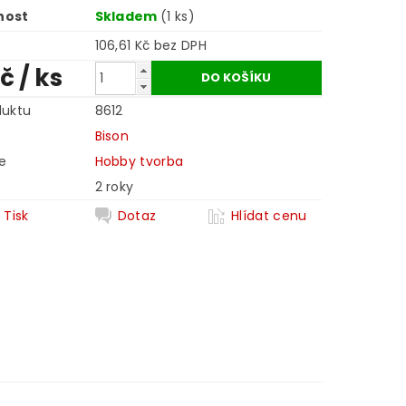
nost
Skladem
(1 ks)
106,61 Kč bez DPH
Kč
/ ks
duktu
8612
Bison
e
Hobby tvorba
2 roky
Tisk
Dotaz
Hlídat cenu