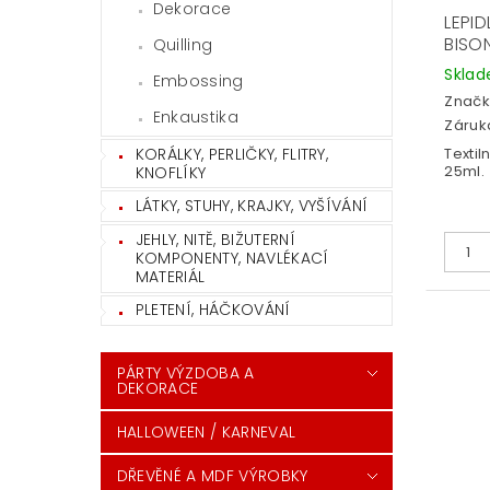
Dekorace
LEPID
BISO
Quilling
Skla
Embossing
Značk
Enkaustika
Záruka
KORÁLKY, PERLIČKY, FLITRY,
Textil
25ml.
KNOFLÍKY
LÁTKY, STUHY, KRAJKY, VYŠÍVÁNÍ
JEHLY, NITĚ, BIŽUTERNÍ
KOMPONENTY, NAVLÉKACÍ
MATERIÁL
PLETENÍ, HÁČKOVÁNÍ
PÁRTY VÝZDOBA A
DEKORACE
HALLOWEEN / KARNEVAL
DŘEVĚNÉ A MDF VÝROBKY