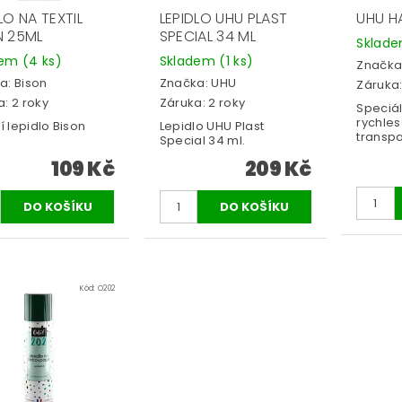
LO NA TEXTIL
LEPIDLO UHU PLAST
UHU H
N 25ML
SPECIAL 34 ML
Sklad
dem
(4 ks)
Skladem
(1 ks)
Značka
a:
Bison
Značka:
UHU
Záruka:
: 2 roky
Záruka: 2 roky
Speciál
rychle
ní lepidlo Bison
Lepidlo UHU Plast
transpa
Special 34 ml.
109 Kč
209 Kč
Kód:
O202