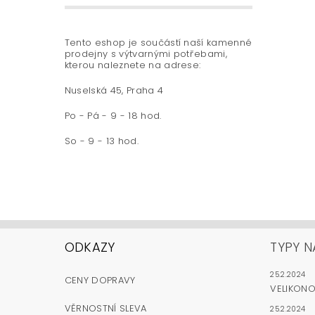
Tento eshop je součástí naší kamenné
prodejny s výtvarnými potřebami,
kterou naleznete na adrese:
Nuselská 45, Praha 4
Po - Pá - 9 - 18 hod.
So - 9 - 13 hod.
ODKAZY
TYPY N
25.2.2024
CENY DOPRAVY
VELIKON
VĚRNOSTNÍ SLEVA
25.2.2024