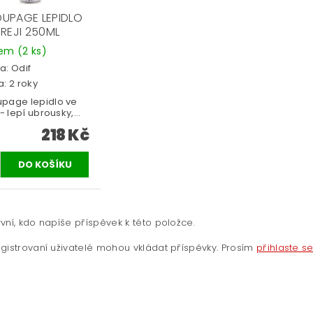
UPAGE LEPIDLO
PREJI 250ML
dem
(2 ks)
a:
Odif
: 2 roky
page lepidlo ve
 - lepí ubrousky,...
218 Kč
vní, kdo napíše příspěvek k této položce.
gistrovaní uživatelé mohou vkládat příspěvky. Prosím
přihlaste s