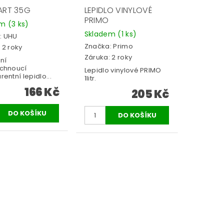
ART 35G
LEPIDLO VINYLOVÉ
PRIMO
em
(3 ks)
Skladem
(1 ks)
:
UHU
Značka:
Primo
 2 roky
Záruka: 2 roky
ní
schnoucí
Lepidlo vinylové PRIMO
rentní lepidlo...
1litr.
166 Kč
205 Kč