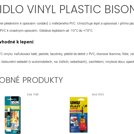
IDLO VINYL PLASTIC BISO
ené především k opravám výrobků z měkčeného PVC. Umožňuje lepit a opravovat i přímo pod v
PVC k snadným opravám. Odolává teplotám od -15°C do +70°C.
vhodné k lepení:
vinylu: nafukovací lodě, postele, bazénky, pláště do deště z PVC, stanová tkanina, fólie, zá
 čalounění sedadel (v automobilech, na židlích, sedačkách), zastřešení, vinylová obuv, opask
OBNÉ PRODUKTY
Kód:
7158
Kód:
9743