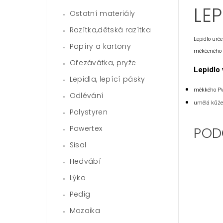
LEP
Ostatní materiály
Razítka,dětská razítka
Lepidlo urč
Papíry a kartony
měkčeného 
Ořezávátka, pryže
Lepidlo 
Lepidla, lepící pásky
měkkého PVC 
Odlévání
umělá kůže:
Polystyren
Powertex
POD
Sisal
Hedvábí
Lýko
Pedig
Mozaika