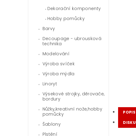
Dekorační komponenty
Hobby pomůcky
Barvy
Decoupage - ubrousková
technika
Modelování
Výroba svíček
Výroba mýdla
Linoryt
Výsekové strojky, děrovače,
bordury
Nůžky,kreativní nože,hobby
POPIS
pomůcky
DISKU
Šablony
Plstění