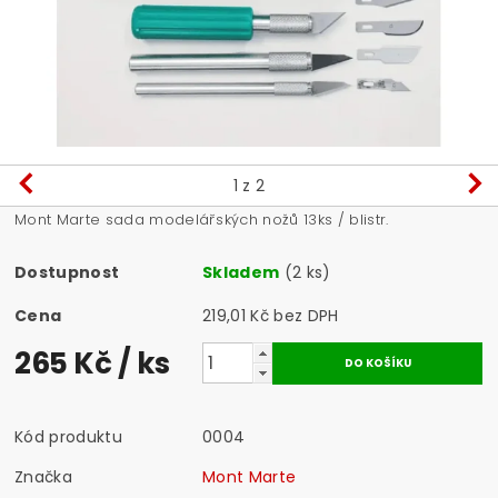
1
z 2
Mont Marte sada modelářských nožů 13ks / blistr.
Dostupnost
Skladem
(2 ks)
Cena
219,01 Kč bez DPH
265 Kč
/ ks
Kód produktu
0004
Značka
Mont Marte