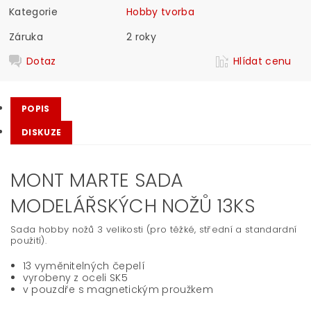
Kategorie
Hobby tvorba
Záruka
2 roky
Dotaz
Hlídat cenu
POPIS
DISKUZE
MONT MARTE SADA
MODELÁŘSKÝCH NOŽŮ 13KS
Sada hobby nožů 3 velikosti (pro těžké, střední a standardní
použití).
13 vyměnitelných čepelí
vyrobeny z oceli SK5
v pouzdře s magnetickým proužkem