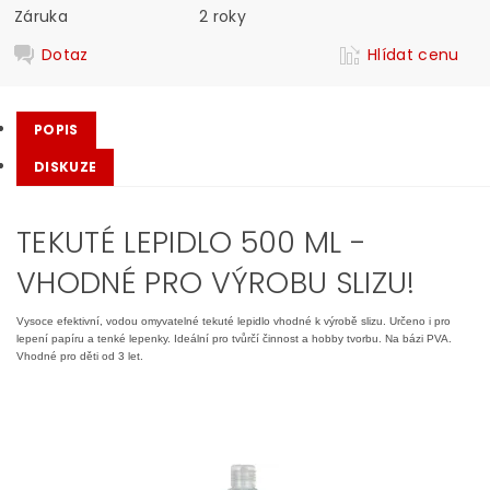
Záruka
2 roky
Dotaz
Hlídat cenu
POPIS
DISKUZE
TEKUTÉ LEPIDLO 500 ML -
VHODNÉ PRO VÝROBU SLIZU!
Vysoce efektivní, vodou omyvatelné tekuté lepidlo vhodné k výrobě slizu. Určeno i pro
lepení papíru a tenké lepenky. Ideální pro tvůrčí činnost a hobby tvorbu. Na bázi PVA.
Vhodné pro děti od 3 let.