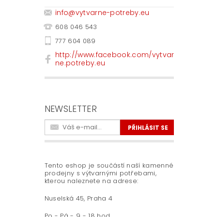
info
@
vytvarne-potreby.eu
608 046 543
777 604 089
http://www.facebook.com/vytvar
ne.potreby.eu
NEWSLETTER
Tento eshop je součástí naší kamenné
prodejny s výtvarnými potřebami,
kterou naleznete na adrese:
Nuselská 45, Praha 4
Po - Pá - 9 - 18 hod.