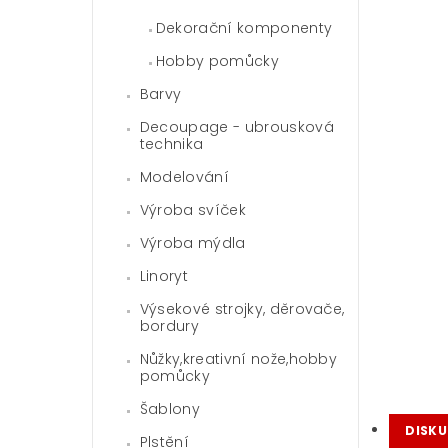
Dekorační komponenty
Hobby pomůcky
Barvy
Decoupage - ubrousková
technika
Modelování
Výroba svíček
Výroba mýdla
Linoryt
Výsekové strojky, děrovače,
bordury
Nůžky,kreativní nože,hobby
pomůcky
Šablony
DISKU
Plstění