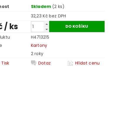
nost
Skladem
(2 ks)
32,23 Kč bez DPH
č
/ ks
duktu
H4713215
e
Kartony
2 roky
Tisk
Dotaz
Hlídat cenu