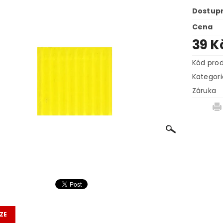
Dostup
Cena
39 K
Kód pro
Kategori
Záruka
ZE