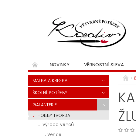
NOVINKY
VĚRNOSTNÍ SLEVA
MALBA A KRESBA
KA
ŠKOLNÍ POTŘEBY
GALANTERIE
ŽL
HOBBY TVORBA
Výroba věnců
Věnce