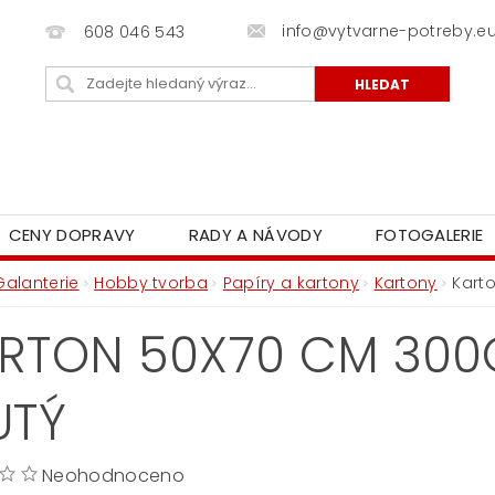
info@vytvarne-potreby.e
608 046 543
CENY DOPRAVY
RADY A NÁVODY
FOTOGALERIE
Galanterie
Hobby tvorba
Papíry a kartony
Kartony
Karto
RTON 50X70 CM 300G
UTÝ
Neohodnoceno