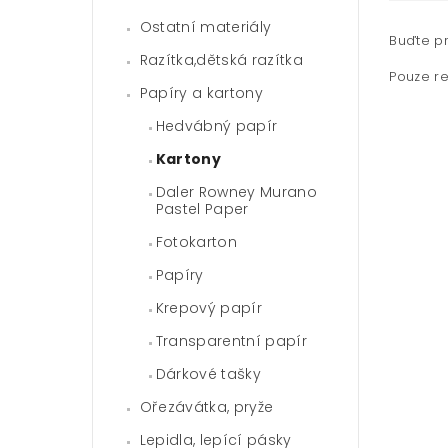
Ostatní materiály
Buďte pr
Razítka,dětská razítka
Pouze re
Papíry a kartony
Hedvábný papír
Kartony
Daler Rowney Murano
Pastel Paper
Fotokarton
Papíry
Krepový papír
Transparentní papír
Dárkové tašky
Ořezávátka, pryže
Lepidla, lepící pásky