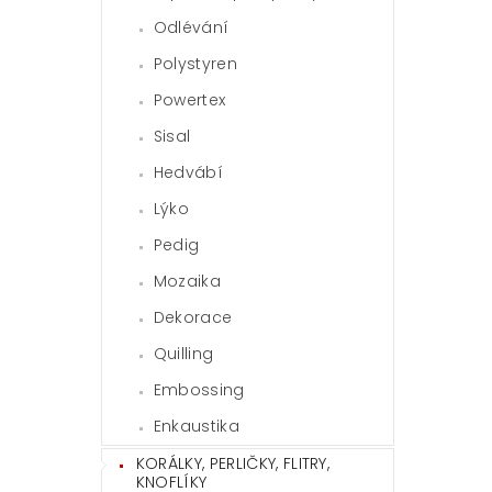
Odlévání
Polystyren
Powertex
Sisal
Hedvábí
Lýko
Pedig
Mozaika
Dekorace
Quilling
Embossing
Enkaustika
KORÁLKY, PERLIČKY, FLITRY,
KNOFLÍKY