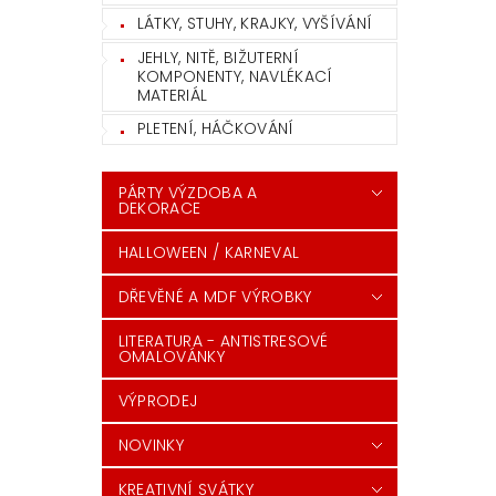
LÁTKY, STUHY, KRAJKY, VYŠÍVÁNÍ
JEHLY, NITĚ, BIŽUTERNÍ
KOMPONENTY, NAVLÉKACÍ
MATERIÁL
PLETENÍ, HÁČKOVÁNÍ
PÁRTY VÝZDOBA A
DEKORACE
HALLOWEEN / KARNEVAL
DŘEVĚNÉ A MDF VÝROBKY
LITERATURA - ANTISTRESOVÉ
OMALOVÁNKY
VÝPRODEJ
NOVINKY
KREATIVNÍ SVÁTKY