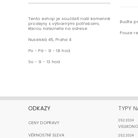
Tento eshop je součástí naší kamenné
Buďte pr
prodejny s výtvarnými potřebami,
kterou naleznete na adrese:
Pouze re
Nuselská 45, Praha 4
Po - Pá - 9 - 18 hod.
So - 9 - 13 hod.
ODKAZY
TYPY N
25.2.2024
CENY DOPRAVY
VELIKON
VĚRNOSTNÍ SLEVA
25.2.2024