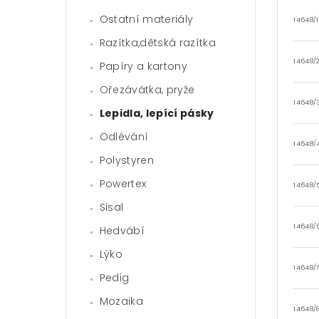
Ostatní materiály
14648/1
Razítka,dětská razítka
14648/2
Papíry a kartony
Ořezávátka, pryže
14648/
Lepidla, lepící pásky
Odlévání
14648/
Polystyren
Powertex
14648/
Sisal
14648/
Hedvábí
Lýko
14648/7
Pedig
Mozaika
14648/8