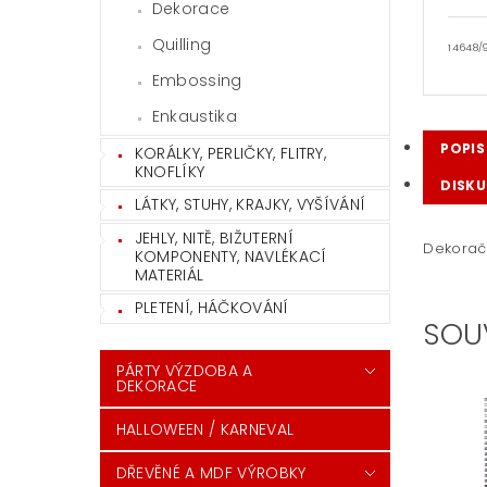
Dekorace
Quilling
14648/9
Embossing
Enkaustika
POPIS
KORÁLKY, PERLIČKY, FLITRY,
KNOFLÍKY
DISKU
LÁTKY, STUHY, KRAJKY, VYŠÍVÁNÍ
JEHLY, NITĚ, BIŽUTERNÍ
Dekoračn
KOMPONENTY, NAVLÉKACÍ
MATERIÁL
PLETENÍ, HÁČKOVÁNÍ
SOU
PÁRTY VÝZDOBA A
DEKORACE
HALLOWEEN / KARNEVAL
DŘEVĚNÉ A MDF VÝROBKY