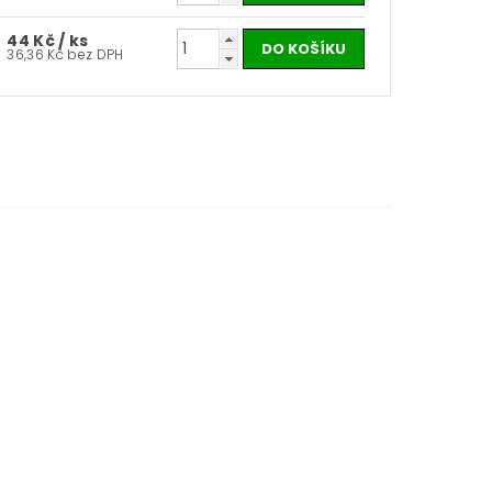
44 Kč
/ ks
36,36 Kč bez DPH