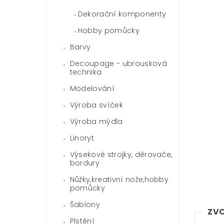
Dekorační komponenty
Hobby pomůcky
Barvy
Decoupage - ubrousková
technika
Modelování
Výroba svíček
Výroba mýdla
Linoryt
Výsekové strojky, děrovače,
bordury
Nůžky,kreativní nože,hobby
pomůcky
Šablony
ZVO
Plstění