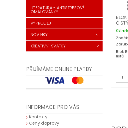
LITERATURA - ANTISTRESOVÉ
OMALOVÁNKY
BLOK
ČIST
VÝPRODEJ
Skla
NOVINKY
Značk
Záruka
KREATIVNÍ SVÁTKY
Blok R
listů 
PŘIJÍMÁME ONLINE PLATBY
INFORMACE PRO VÁS
Kontakty
Ceny dopravy