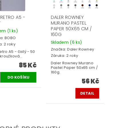
 RETRO A5 -
DALER ROWNEY
Ý
MURANO PASTEL
PAPER 50X65 CM /
dem
(1 ks)
160G
a:
BOBO
Skladem
(6 ks)
: 2 roky
Značka:
Daler Rowney
etro A5 - čistý - 50
Záruka: 2 roky
- kroužková...
Daler Rowney Murano
85 Kč
Pastel Paper 50x65 cm /
160g.
56 Kč
DETAIL