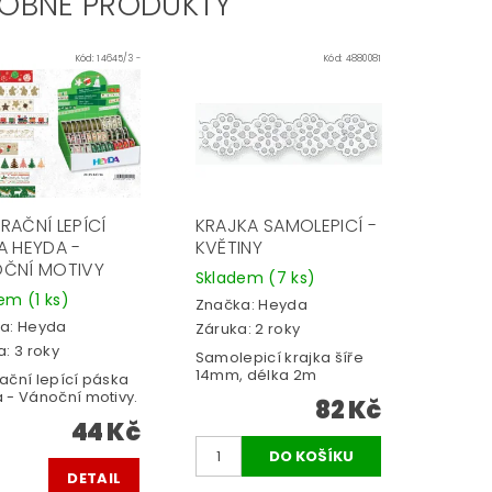
OBNÉ PRODUKTY
Kód:
14645/3 -
Kód:
4880081
RAČNÍ LEPÍCÍ
KRAJKA SAMOLEPICÍ -
A HEYDA -
KVĚTINY
ČNÍ MOTIVY
Skladem
(7 ks)
dem
(1 ks)
Značka:
Heyda
a:
Heyda
Záruka: 2 roky
: 3 roky
Samolepicí krajka šíře
14mm, délka 2m
ační lepící páska
 - Vánoční motivy.
82 Kč
44 Kč
DETAIL