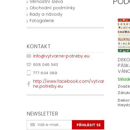
POD
Věrnostní sleva
Obchodní podmínky
Rady a návody
Fotogalerie
KONTAKT
info
@
vytvarne-potreby.eu
DEKO
608 046 543
PÁSK
VÁNO
777 604 089
Skla
http://www.facebook.com/vytvar
ne.potreby.eu
Značk
Záruka
Dekor
Heyda
NEWSLETTER