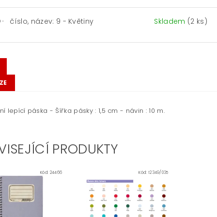
číslo, název: 9 - Květiny
Skladem
(2 ks)
 -
ZE
í lepící páska - Šířka pásky : 1,5 cm - návin : 10 m.
VISEJÍCÍ PRODUKTY
Kód:
24466
Kód:
12349/035