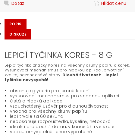
Dotaz
Hlídat cenu
POPIS
DISKUZE
LEPICÍ TYČINKA KORES - 8 G
Lepicí tyčinka značky Kores na všechny druhy papíru a korek.
Vysunovací mechanismus pro hladkou aplikaci, prvotřídní
kvalita, nezanechává stopy.
Dlouhá životnost - lepicí
tyčinka nevysychá!
obsahuje glycerin pro jemné lepení
vysunovací mechanismus pro snadnou aplikaci
čistá a hladká aplikace
vzduchotěsný uzávěr pro dlouhou životnost
vhodná pro všechny druhy papíru
lepí trvale za 60 sekund
neobsahuje rozpouštědla, kyseliny, netoxická
ideální pro použití doma, v kanceláři i ve škole
vodou omyvatelné, lehce vypratelné