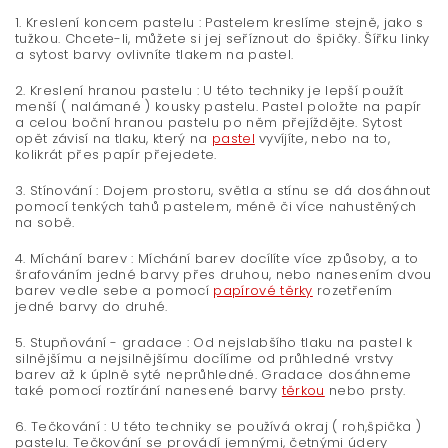
1. Kreslení koncem pastelu : Pastelem kreslíme stejně, jako s
tužkou. Chcete-li, můžete si jej seříznout do špičky. Šířku linky
a sytost barvy ovlivníte tlakem na pastel.
2. Kreslení hranou pastelu : U této techniky je lepší použít
menší ( nalámané ) kousky pastelu. Pastel položte na papír
a celou boční hranou pastelu po něm přejíždějte. Sytost
opět závisí na tlaku, který na
pastel
vyvíjíte, nebo na to,
kolikrát přes papír přejedete.
3. Stínování : Dojem prostoru, světla a stínu se dá dosáhnout
pomocí tenkých tahů pastelem, méně či více nahustěných
na sobě.
4. Míchání barev : Míchání barev docílíte více způsoby, a to
šrafováním jedné barvy přes druhou, nebo nanesením dvou
barev vedle sebe a pomocí
papírové těrky
rozetřením
jedné barvy do druhé.
5. Stupňování - gradace : Od nejslabšího tlaku na pastel k
silnějšímu a nejsilnějšímu docílíme od průhledné vrstvy
barev až k úplně syté neprůhledné. Gradace dosáhneme
také pomocí roztírání nanesené barvy
těrkou
nebo prsty.
6. Tečkování : U této techniky se používá okraj ( roh,špička )
pastelu. Tečkování se provádí jemnými, četnými údery