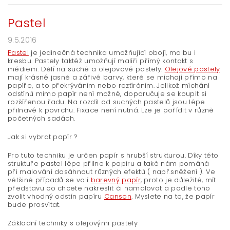
Pastel
9.5.2016
Pastel
je jedinečná technika umožňující obojí, malbu i
kresbu. Pastely taktéž umožňují malíři přímý kontakt s
médiem. Dělí na suché a olejovové pastely.
Olejové pastely
mají krásné jasné a zářivé barvy, které se míchají přímo na
papíře, a to překrýváním nebo roztíráním. Jelikož míchání
odstínů mimo papír není možné, doporučuje se koupit si
rozšířenou řadu. Na rozdíl od suchých pastelů jsou lépe
přilnavé k povrchu. Fixace není nutná. Lze je pořídit v různě
početných sadách.
Jak si vybrat papír ?
Pro tuto techniku je určen papír s hrubší strukturou. Díky této
struktuře pastel lépe přilne k papíru a také nám pomáhá
při malování dosáhnout různých efektů ( např.sněžení ). Ve
většině případů se volí
barevný papír
, proto je důležité, mít
představu co chcete nakreslit či namalovat a podle toho
zvolit vhodný odstín papíru
Canson
. Myslete na to, že papír
bude prosvítat.
Základní techniky s olejovými pastely