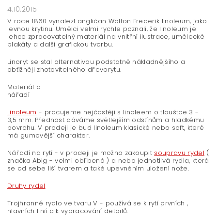
4.10.2015
V roce 1860 vynalezl angličan Wolton Frederik linoleum, jako
levnou krytinu. Umělci velmi rychle poznali, že linoleum je
lehce zpracovatelný materiál na vnitřní ilustrace, umělecké
plakáty a další grafickou tvorbu.
Linoryt se stal alternativou podstatně nákladnějšího a
obtížněji zhotovitelného dřevorytu.
Materiál a
ná
Linoleum
- pracujeme nejčastěji s linoleem o tlouštce 3 -
3,5 mm. Přednost dáváme světlejším odstínům a hladkému
povrchu. V prodeji je bud linoleum klasické nebo soft, které
má gumovější charakter.
Nářadí na rytí - v prodeji je možno zakoupit
soupravu rydel
(
značka Abig - velmi oblíbená ) a nebo jednotlivá rydla, která
se od sebe liší tvarem a také upevněním uložení nože.
Druhy rydel
Trojhranné rydlo ve tvaru V - používá se k rytí prvních ,
hlavních linií a k vypracování detailů.