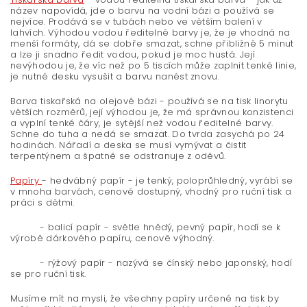
název napovídá, jde o barvu na vodní bázi a používá se
nejvíce. Prodává se v tubách nebo ve větším balení v
lahvích. Výhodou vodou ředitelné barvy je, že je vhodná na
menší formáty, dá se dobře smazat, schne přibližně 5 minut
a lze ji snadno ředit vodou, pokud je moc hustá. Její
nevýhodou je, že víc než po 5 tiscích může zaplnit tenké linie,
je nutné desku vysušit a barvu nanést znovu.
Barva tiskařská na olejové bázi - používá se na tisk linorytu
větších rozměrů, její výhodou je, že má správnou konzistenci
a vyplní tenké čáry, je sytější než vodou ředitelné barvy.
Schne do tuha a nedá se smazat. Do tvrda zasychá po 24
hodinách. Nářadí a deska se musí vymývat a čistit
terpentýnem a špatně se odstranuje z oděvů.
Papíry
- hedvábný papír - je tenký, poloprůhledný, vyrábí se
v mnoha barvách, cenově dostupný, vhodný pro ruční tisk a
práci s dětmi.
- balicí papír - světle hnědý, pevný papír, hodí se k
výrobě dárkového papíru, cenově výhodný.
- rýžový papír - nazývá se čínský nebo japonský, hodí
se pro ruční tisk.
Musíme mít na mysli, že všechny papíry určené na tisk by