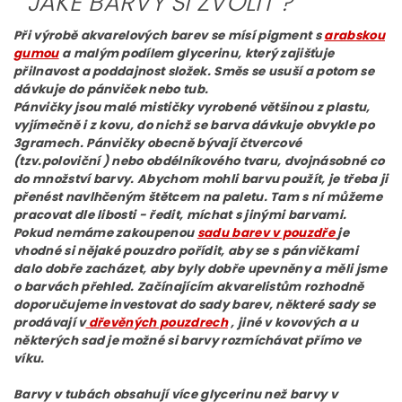
JAKÉ BARVY SI ZVOLIT ?
Při výrobě akvarelových
barev se mísí pigment s
arabskou
gumou
a malým podílem glycerinu, který zajišťuje
přilnavost a poddajnost složek. Směs se usuší a potom se
dávkuje do pánviček nebo tub.
Pánvičky jsou malé mističky vyrobené většinou z plastu,
vyjímečně i z kovu, do nichž se barva dávkuje obvykle po
3gramech. Pánvičky obecně bývají čtvercové
(tzv.poloviční ) nebo obdélníkového tvaru, dvojnásobné co
do množství barvy. Abychom mohli barvu použít, je třeba ji
přenést navlhčeným štětcem na paletu. Tam s ní můžeme
pracovat dle libosti - ředit, míchat s jinými barvami.
Pokud nemáme zakoupenou
sadu barev v pouzdře
je
vhodné si nějaké pouzdro pořídit, aby se s pánvičkami
dalo dobře zacházet, aby byly dobře upevněny a měli jsme
o barvách přehled. Začínajícím akvarelistům rozhodně
doporučujeme investovat do sady barev, některé sady se
prodávají v
dřevěných pouzdrech
, jiné v kovových a u
některých sad je možné si barvy rozmíchávat přímo ve
víku.
Barvy v tubách obsahují více glycerinu než barvy v