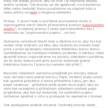
měly mít hladký povrch, aby na nich i ty nejmenší detaily
dobře vynikaly. Tisk linorytu se dá aplikovat i na bavlněnou
látku nebo hedvábí. Barvu používáme na olejové bázi a
nebo přímo na
textil
a fixujeme žehlením.
Postup : V první řadě si pořádně promyslíme motiv a
vypracujeme návrh. Návrh přeneseme pomocí
pauzovacího
papíru
( zrcadlový přenos ) nebo permanentního fixu (
nesmaže se ) kopírovacího papíru .....na lino.
Začneme vyřezávat hlavní linie a dbáme na to, aby řez byl
veden vždy směrem od těla, aby nedošlo ke zranění. Když
jsme s prací spokojeni, naneseme tiskařskou barvu. Barvu
vymáčkneme na nanášecí hladkou podložku a stěrkou, nebo
špachtlí barvu rozprostřeme na plochu, válečkem rozválíme,
do té doby dokud není jeho povrch dokonale pokryt
tiskařskou barvou ( barvy by nemělo být příliš )
Barvicím válečkem začneme přejíždět po linorytu, dokud
celý obrazec není pokryt barvou. Papír, na který bude určen
tisk opatrně přiložíme a lehce přitlačíme rukou, jen aby
papír nesklouzl - přiložíme ještě jeden krycí papír, aby se
nám tisk nezašpinil a přítlačným válečkem pečlivě papír
přejíždíme, aby tisk byl dokonalý. Se zdviháním papíru
začneme opatrně v rohu a postupně ho sejmeme z linolea.
Tisk opakujeme kolikrát chceme. Technika linorytu skýtá