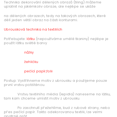
Technika dekorování dělených obrazů (tiling) můžeme
uplatnit na jakémkoliv obraze, ale nejlépe se ukáže
na dělených obrazech, tedy na takových obrazech, které
dělí jeden větší obraz na části konturami.
Ubrousková technika na textiliích
Potřebujete:
látku
(nepoužíváme umělé tkaniny
) nejlépe je
použít látku světlé barvy
nůžky
žehličku
pečící papír,folii
Postup: Vystřihneme motiv z ubrousku a použijeme pouze
první vrstvu potištěnou.
Vrstvu textilního média (lepidla) naneseme na látku,
tam kam chceme umístit motiv z ubrousku.
Po zaschnutí přežehlíme, bud z rubové strany, nebo
přes pečící papír. Takto odekorovanou textilii, lze velmi
opatrně prát