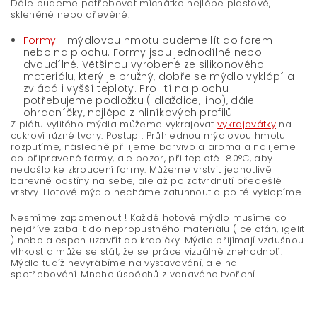
Dále budeme potřebovat míchátko nejlépe plastové,
skleněné nebo dřevěné.
Formy
- mýdlovou hmotu budeme lít do forem
nebo na plochu. Formy jsou jednodílné nebo
dvoudílné. Většinou vyrobené ze silikonového
materiálu, který je pružný, dobře se mýdlo vyklápí a
zvládá i vyšší teploty. Pro lití na plochu
potřebujeme podložku ( dlaždice, lino), dále
ohradníčky, nejlépe z hliníkových profilů.
Z plátu vylitého mýdla můžeme vykrajovat
vykrajovátky
na
cukroví různé tvary. Postup : Průhlednou mýdlovou hmotu
rozputíme, následně přilijeme barvivo a aroma a nalijeme
do připravené formy, ale pozor, při teplotě 80°C, aby
nedošlo ke zkroucení formy. Můžeme vrstvit jednotlivě
barevné odstíny na sebe, ale až po zatvrdnutí předešlé
vrstvy. Hotové mýdlo necháme zatuhnout a po té vyklopíme.
Nesmíme zapomenout ! Každé hotové mýdlo musíme co
nejdříve zabalit do nepropustného materiálu ( celofán, igelit
) nebo alespon uzavřít do krabičky. Mýdla přijímají vzdušnou
vlhkost a může se stát, že se práce vizuálně znehodnotí.
Mýdlo tudíž nevyrábíme na vystavování, ale na
spotřebování. Mnoho úspěchů z vonavého tvoření.