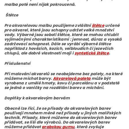
malba poté není nijak pokroucená.
Štětce
Pro akvarelovou malbu použijeme zvláštní
štětce
určené
pro akvarel, které jsou schopny udržet velké množství
vody. Výborné jsou sobolí štětce, které se mohou chlubit
vyjímečnými charakteristikami : jemnost, důraz a vysoká
zadržovací schopnost. Dále se vyrábí výborné štětce
například z hovězích, kozích, velbloudích či jezevčích
chlupů, ale dobré vlastnosti mají i
syntetické štětce
.
Příslušenství
Při malování akvarelů se neobejdeme bez palety, na které
můžeme míchat barvy.
Akvarelová paleta
může být
vyrobena z umělé hmoty, kovu či porcelánu a v podstatě
se jedná o vaničky na rozdělání barev a míchání.
Doplňky k akvarelovým barvám
Obecně lze říci, že se přísady do akvarelových barev
používají mnohem méně než přísady u jiných malířských
technik. Přísady, které můžeme do akvarelových barev
přidávat, se liší dle výrobců. Do akvarelových barev
můžeme přidávat
arabskou gumu
, která zvyšuje