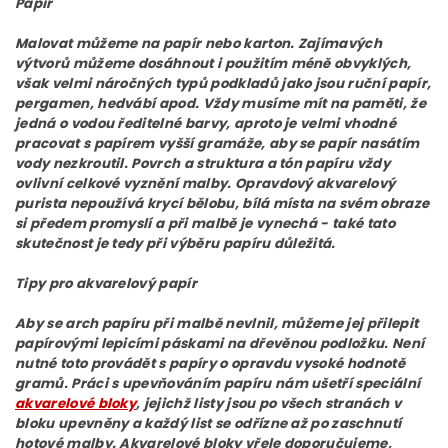
Papír
Malovat můžeme na papír nebo karton. Zajímavých
výtvorů můžeme dosáhnout i použitím méně obvyklých,
však velmi náročných typů podkladů jako jsou ruční papír,
pergamen, hedvábí apod. Vždy musíme mít na paměti, že
jedná o vodou ředitelné barvy, aproto je velmi vhodné
pracovat s papírem vyšší gramáže, aby se papír nasátím
vody nezkroutil. Povrch a struktura a tón papíru vždy
ovlivní celkové vyznění malby. Opravdový akvarelový
purista nepoužívá krycí bělobu, bílá místa na svém obraze
si předem promyslí a při malbě je vynechá - také tato
skutečnost je tedy při výběru papíru důležitá.
Tipy pro akvarelový papír
Aby se arch papíru při malbě nevlnil, můžeme jej přilepit
papírovými lepicími páskami na dřevěnou podložku. Není
nutné toto provádět s papíry o opravdu vysoké hodnotě
gramů. Práci s upevňováním papíru nám ušetří speciální
akvarelové bloky
, jejichž listy jsou po všech stranách v
bloku upevněny a každý list se odřízne až po zaschnutí
hotové malby. Akvarelové bloky vřele doporučujeme,