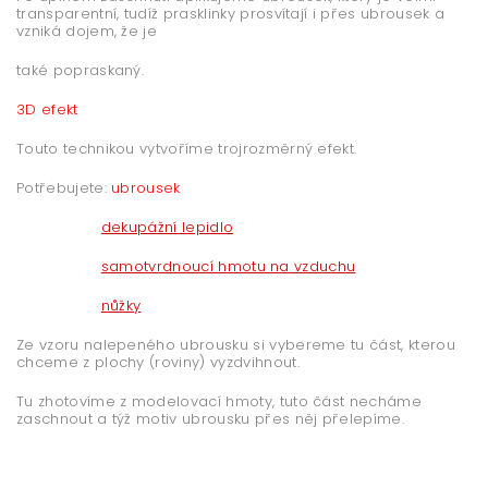
transparentní, tudíž prasklinky prosvítají i přes ubrousek a
vzniká dojem, že je
také popraskaný.
3D efekt
Touto technikou vytvoříme trojrozměrný efekt.
Potřebujete:
ubrousek
dekupážní lepidlo
samotvrdnoucí hmotu na vzduchu
nůžky
Ze vzoru nalepeného ubrousku si vybereme tu část, kterou
chceme z plochy (roviny) vyzdvihnout.
Tu zhotovíme z modelovací hmoty, tuto část necháme
zaschnout a týž motiv ubrousku přes něj přelepíme.