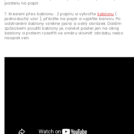
pastelu na papír.
7. Kreslení přes šablonu : Z papíru si vytvořte
šablonu
(
jednoduchý vzor ), přiložte na papír a vyplňte barvou. Po
odstranění šablony vznikne jasný a ostrý obrázek. Dalším
způsobem použití šablony je, nanést pastel jen na okraj
šablony a prstem rozetřít ve směru dovnitř obrázku, nebo
naopak ven.