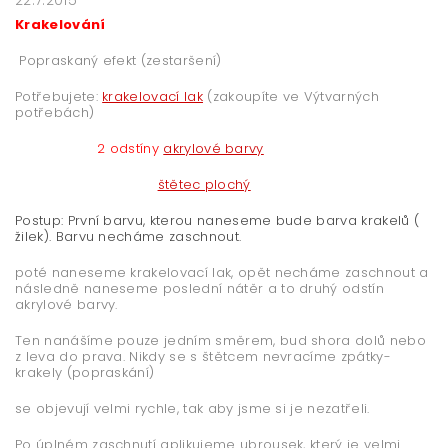
Krakelování
Popraskaný efekt (zestaršení)
Potřebujete:
krakelovací lak
(zakoupíte ve Výtvarných
potřebách)
2 odstíny
akrylové barvy
štětec plochý
Postup: První barvu, kterou naneseme bude barva krakelů (
žilek). Barvu necháme zaschnout.
poté naneseme krakelovací lak, opět necháme zaschnout a
následně naneseme poslední nátěr a to druhý odstín
akrylové barvy.
Ten nanášíme pouze jedním směrem, bud shora dolů nebo
z leva do prava. Nikdy se s štětcem nevracíme zpátky-
krakely (popraskání)
se objevují velmi rychle, tak aby jsme si je nezatřeli.
Po úplném zaschnutí aplikujeme ubrousek, který je velmi