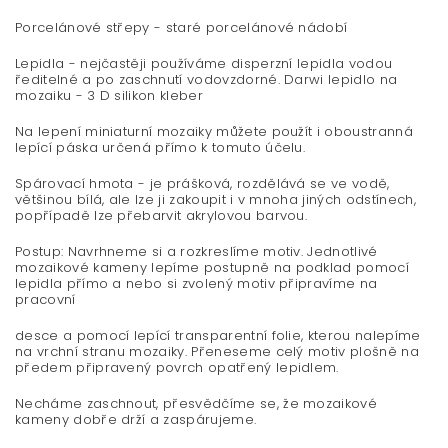
Porcelánové střepy - staré porcelánové nádobí
Lepidla - nejčastěji používáme disperzní lepidla vodou
ředitelné a po zaschnutí vodovzdorné. Darwi lepidlo na
mozaiku - 3 D silikon kleber
Na lepení miniaturní mozaiky můžete použít i oboustranná
lepící páska
určená přímo k tomuto účelu.
Spárovací hmota - je prášková, rozdělává se ve vodě,
většinou bílá, ale lze ji zakoupit i v mnoha jiných odstínech,
popřípadě lze přebarvit akrylovou barvou.
Postup: Navrhneme si a rozkreslíme motiv. Jednotlivé
mozaikové kameny lepíme postupně na podklad pomocí
lepidla přímo a nebo si zvolený motiv připravíme na
pracovní
desce a pomocí lepící transparentní folie, kterou nalepíme
na vrchní stranu mozaiky. Přeneseme celý motiv plošně na
předem připravený povrch opatřený lepidlem.
Necháme zaschnout, přesvědčíme se, že mozaikové
kameny dobře drží a zaspárujeme.