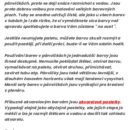
pánvičkách, proto se dají snáze rozmíchat s vodou. Jsou
proto dobrou volbou pro malování velkých barevných
ploch. Tuby se snadno udržují čisté, ale jako u všech barev
v tubách je i zde riziko, že si vymáčknete více barvy než
opravdu spotřebujete a barva Vám zůstane " na ocet ".
Jestliže neumyjete paletu, můžete barvu zkusit rozmýt a
použít později, při další práci, bude-li se Vám odstín hodit.
Používání barev v pánvičkách je jednodušší: barvy jsou
ihned dostupné. Nemusíte pokládat štětec, otvírat barvu,
vymačkávat na paletu, otvírat druhou, přimíchávat,
zavírat tubu atp. Pánvičky jsou také většinou levnější, v
dlouhém časovém horizontu však mají tendenci vysychat.
Menší sety barev v pánvičkách jsou vynikající pro kreslení
v plenéru.
Příbuzné akvarelovým barvám jsou
akvarelové pastelky
.
Vypadají stejně jako obyčejné pastelky, ale jejich stopa je
měkčí a lze je rozmýt štětcem a vodou a docílit tak vzhledu
akvarelu.