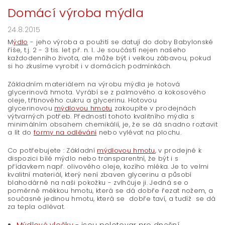
Domácí výroba mýdla
24.8.2015
M
ýdlo
- jeho výroba a použití se datují do doby Babylonské
říše, t.j. 2 - 3 tis. let př. n. l.. Je součástí nejen našeho
každodenního života, ale může být i velkou zábavou, pokud
si ho zkusíme vyrobit i v domácích podmínkách.
Základním materiálem na výrobu mýdla je hotová
glycerinová hmota. Vyrábí se z palmového a kokosového
oleje, třtinového cukru a glycerinu. Hotovou
glycerinovou
mýdlovou hmotu
zakoupíte v prodejnách
výtvarných potřeb. Předností tohoto kvalitního mýdla s
minimálním obsahem chemikálií, je, že se dá snadno roztavit
a lít do
formy na odlévání
nebo vylévat na plochu.
Co potřebujete : Základní
mýdlovou hmotu
, v prodejně k
dispozici bílé mýdlo nebo transparentní, že být i s
přídavkem např. olivového oleje, kozího mléka. Je to velmi
kvalitní materiál, který není zbaven glycerinu a působí
blahodárně na naši pokožku - zvlhčuje ji. Jedná se o
poměrně měkkou hmotu, která se dá dobře řezat nožem, a
současně jedinou hmotu, která se dobře taví, a tudíž se dá
za tepla odlévat.
Mýdlové vločky
- jsou polotovar pro dnešní