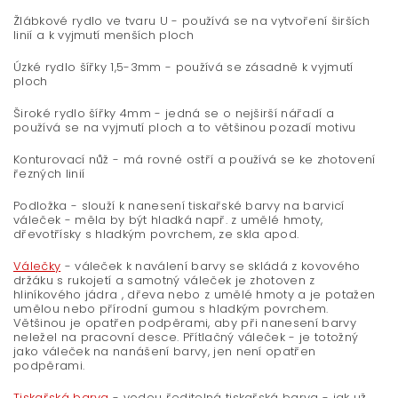
Žlábkové rydlo ve tvaru U - používá se na vytvoření širších
linií a k vyjmutí menších ploch
Úzké rydlo šířky 1,5-3mm - používá se zásadně k vyjmutí
ploch
Široké rydlo šířky 4mm - jedná se o nejširší nářadí a
používá se na vyjmutí ploch a to většinou pozadí motivu
Konturovací nůž - má rovné ostří a používá se ke zhotovení
řezných linií
Podložka - slouží k nanesení tiskařské barvy na barvicí
váleček - měla by být hladká např. z umělé hmoty,
dřevotřísky s hladkým povrchem, ze skla apod.
Válečky
- váleček k naválení barvy se skládá z kovového
držáku s rukojetí a samotný váleček je zhotoven z
hliníkového jádra , dřeva nebo z umělé hmoty a je potažen
umělou nebo přírodní gumou s hladkým povrchem.
Většinou je opatřen podpěrami, aby při nanesení barvy
neležel na pracovní desce. Přítlačný váleček - je totožný
jako váleček na nanášení barvy, jen není opatřen
podpěrami.
Tiskařská barva
- vodou ředitelná tiskařská barva - jak už