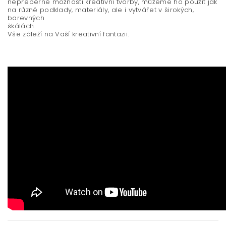
nepřeberné možnosti kreativní tvorby, můžeme ho použít jak
na různé podklady, materiály, ale i vytvářet v širokých,
barevných
šká
Vše záleží na Vaší kreativní fantazii.