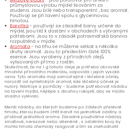
průmyslovou výrobu mýdel lisováním za
studena. Jsou bílé nebo transparentní , bez aromat.
Používají se při tavení spolu s glycerinovou
hmotou.
Barvítka
- používají se zásadně barvy určené do
mýdel, jsou též k dostání v obchodech s výtvarnými
potřebami. Jsou to v zásadě potravinářská barviva
rozpuštěná v mýdle.
Aromata
- na trhu se můžeme setkat s několika
druhy aromat. Jsou to především čisté 100%
esence. Jsou vyrobeny z přírodních olejů,
vylisovaných přímo z rostlin.
Skutečnosti, že na 1 g tohoto oleje je potřeba obrovské
množství přírodního materiálu, odpovídá i jejich vysoká
cena. Tyto aromata mají samozřejmě i léčebné účinky,
narozdíl od syntetických aromat, kde léčebný účinek je
nulový. Nástroje a pomůcky - budeme potřebovat nádobu
na tavení mýdla, néjlépe s dlouhou rukojetí, aby se mýdlo
snadno vylévalo.
Menší nádoby, do kterých budeme po částech přelévat
hmotu, kterou budem chtít barvit na jednotlivé odstíny a
přidávat jednotlivá aroma. Zásadně používáme nádoby
smaltové, nerezové nebo skleněné , s ostatními kovy by
mohla hmota chemicky reagovat a tím se znehodnotit.