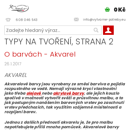
0 Kč
info@vytvarne-potreby.eu
608 046 543
TYPY NA TVOŘENÍ
, STRANA 2
O barvách - Akvarel
26.1.2017
AKVAREL
Akvarelové barvy jsou vyrobeny ze směsi barviva a pojidla
rozpustného ve vodě. Nemají výrazné krycí vlastnostni
jako třeba
olejové
nebo
akrylové barvy
, ale jejich kouzlo
spočívá v možnosti vytvořit svěží a průsvitnou malbu, a to
jak postupným nanášením barevných vrstev po zaschnutí
vrstev předchozích, tak využitím vzájemné mísitelnosti a
rozpíjení barev.
Jednou z dalších předností akvarelu je, že pro malbu
nepotřebujete příliš mnoho pomůcek. Akvarelové barvy