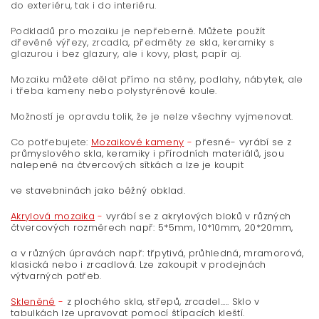
do exteriéru, tak i do interiéru.
Podkladů pro mozaiku je nepřeberně. Můžete použít
dřevěné výřezy, zrcadla, předměty ze skla, keramiky s
glazurou i bez glazury, ale i kovy, plast, papír aj.
Mozaiku můžete dělat přímo na stěny, podlahy, nábytek, ale
i třeba kameny nebo polystyrénové koule.
Možností je opravdu tolik, že je nelze všechny vyjmenovat.
Co potřebujete:
Mozaikové kameny
-
přesné- vyrábí se z
průmyslového skla, keramiky i přírodních materiálů, jsou
nalepené na čtvercových sítkách a lze je koupit
ve stavebninách jako běžný obklad.
Akrylová mozaika
-
vyrábí se z akrylových bloků v různých
čtvercových rozměrech např: 5*5mm, 10*10mm, 20*20mm,
a v různých úpravách např: třpytivá, průhledná, mramorová,
klasická nebo i zrcadlová. Lze zakoupit v prodejnách
výtvarných potřeb.
Skleněné
-
z plochého skla, střepů, zrcadel..... Sklo v
tabulkách lze upravovat pomocí štípacích kleští.