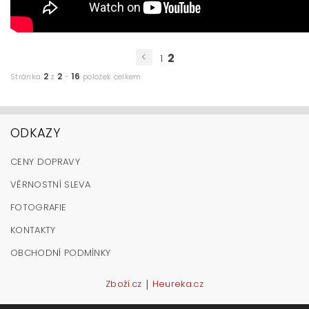
2
1
2
2
16
Stránka
z
-
položek celkem
ODKAZY
CENY DOPRAVY
VĚRNOSTNÍ SLEVA
FOTOGRAFIE
KONTAKTY
OBCHODNÍ PODMÍNKY
|
Zboží.cz
Heureka.cz