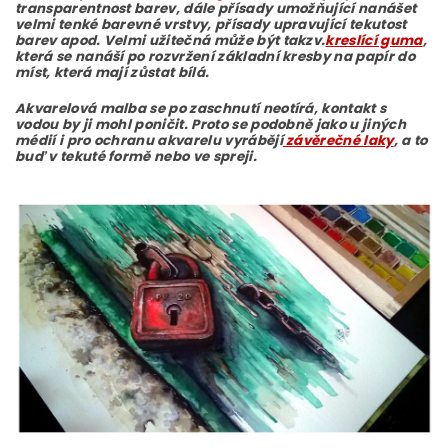
transparentnost barev, dále přísady umožňující nanášet
velmi tenké barevné vrstvy, přísady upravující tekutost
barev apod. Velmi užitečná může být takzv.
kreslící guma
,
která se nanáší po rozvržení základní kresby na papír do
míst, která mají zůstat bílá.
Akvarelová malba se po zaschnutí neotírá, kontakt s
vodou by ji mohl poničit. Proto se podobně jako u jiných
médií i pro ochranu akvarelu vyrábějí
závěrečné laky
, a to
buď v tekuté formě nebo ve spreji.