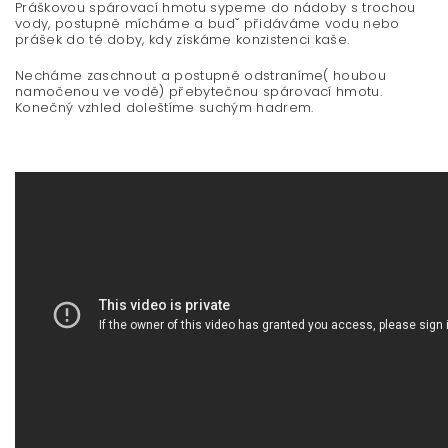
Práškovou spárovací hmotu sypeme do nádoby s trochou
vody, postupně mícháme a budˇ přidáváme vodu nebo
prášek do té doby, kdy získáme konzistenci kaše.
Necháme zaschnout a postupně odstraníme( houbou
namočenou ve vodě) přebytečnou spárovací hmotu.
Konečný vzhled doleštíme suchým hadrem.