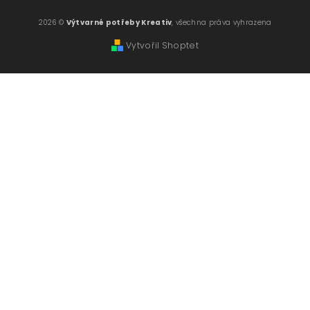
2026 ©
Výtvarné potřeby Kreativ
, všechna práva vyhrazena
Vytvořil Shoptet