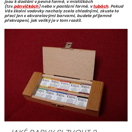
jsou k dostání v pevné formě, v mističkách
(tzv.
pánvičkách
) nebo v pastózní formě, v
tubách
. Pokud
Vás školní vodovky nechaly zcela chladnými, zkuste to
přeci jen s akvarelovými barvami, budete příjemně
překvapeni, jak veliký je v tom rozdíl.