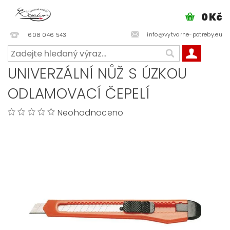
0 Kč
info@vytvarne-potreby.eu
608 046 543
UNIVERZÁLNÍ NŮŽ S ÚZKOU
ODLAMOVACÍ ČEPELÍ
Neohodnoceno