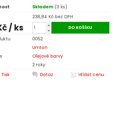
nost
Skladem
(3 ks)
238,84 Kč bez DPH
Kč
/ ks
duktu
0052
Umton
e
Olejové barvy
2 roky
Tisk
Dotaz
Hlídat cenu