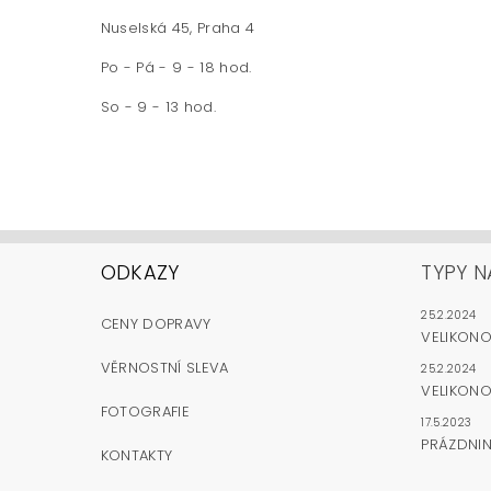
Nuselská 45, Praha 4
Po - Pá - 9 - 18 hod.
So - 9 - 13 hod.
ODKAZY
TYPY N
25.2.2024
CENY DOPRAVY
VELIKON
VĚRNOSTNÍ SLEVA
25.2.2024
VELIKONO
FOTOGRAFIE
17.5.2023
PRÁZDNI
KONTAKTY