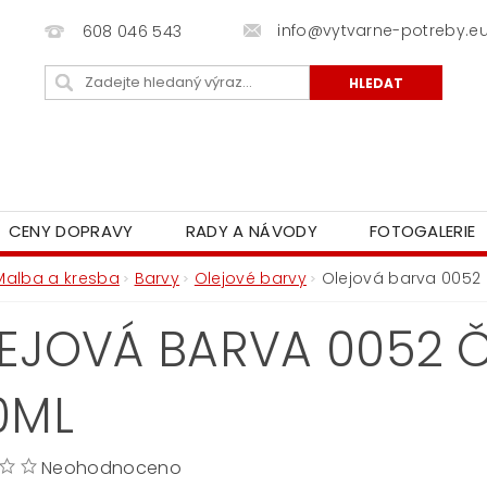
info@vytvarne-potreby.e
608 046 543
CENY DOPRAVY
RADY A NÁVODY
FOTOGALERIE
Malba a kresba
Barvy
Olejové barvy
Olejová barva 0052 
EJOVÁ BARVA 0052 Č
0ML
Neohodnoceno