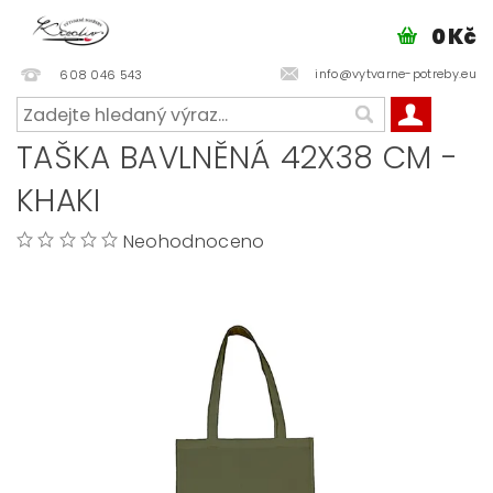
0 Kč
info@vytvarne-potreby.eu
608 046 543
TAŠKA BAVLNĚNÁ 42X38 CM -
KHAKI
Neohodnoceno