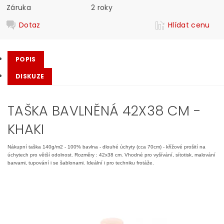
Záruka
2 roky
Dotaz
Hlídat cenu
POPIS
DISKUZE
TAŠKA BAVLNĚNÁ 42X38 CM -
KHAKI
Nákupní taška 140g/m2 - 100% bavlna - dlouhé úchyty (cca 70cm) - křížové prošití na
úchytech pro větší odolnost. Rozměry : 42x38 cm. Vhodné pro vyšívání, sítotisk, malování
barvami, tupování i se šablonami. Ideální i pro techniku frotáže.