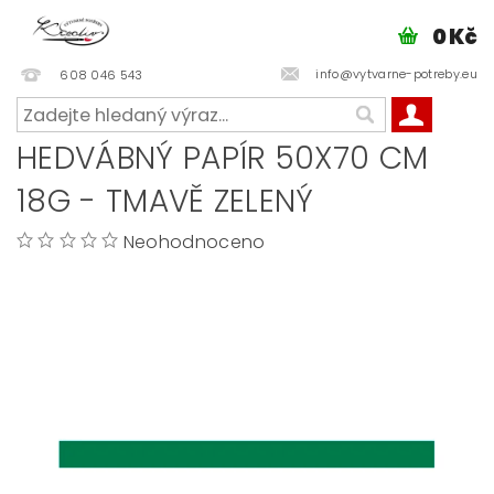
0 Kč
info@vytvarne-potreby.eu
608 046 543
HEDVÁBNÝ PAPÍR 50X70 CM
18G - TMAVĚ ZELENÝ
Neohodnoceno