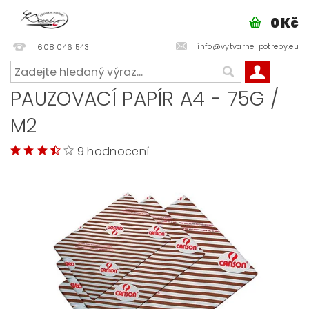
0 Kč
info@vytvarne-potreby.eu
608 046 543
PAUZOVACÍ PAPÍR A4 - 75G /
M2
9 hodnocení