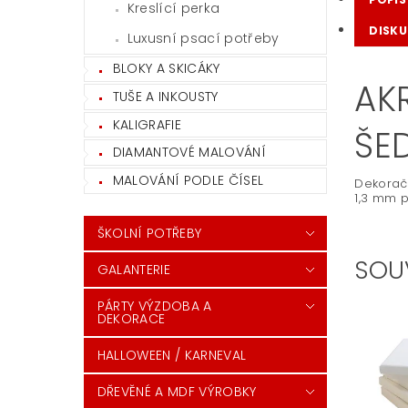
Kreslící perka
DISKU
Luxusní psací potřeby
BLOKY A SKICÁKY
AK
TUŠE A INKOUSTY
KALIGRAFIE
ŠE
DIAMANTOVÉ MALOVÁNÍ
MALOVÁNÍ PODLE ČÍSEL
Dekoračn
1,3 mm p
ŠKOLNÍ POTŘEBY
SOU
GALANTERIE
PÁRTY VÝZDOBA A
DEKORACE
HALLOWEEN / KARNEVAL
DŘEVĚNÉ A MDF VÝROBKY