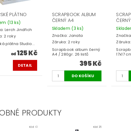
ŘSKÉ PLÁTNO
SCRAPBOOK ALBUM
SCRAP
ČERNÝ A4
ČERNÝ
dem
(13 ks)
Skladem
(3 ks)
Sklad
a:
Lerch Jindřich
Značka:
Janata
Značka
: 2 roky
Záruka: 2 roky
Záruka:
ká plátna Studio...
Scrapbook album černý
Scrapb
125 Kč
od
A4 / 280gr. 26 listů
17x17 cm
395 Kč
DETAIL
OBNÉ PRODUKTY
Kód:
13
Kód:
26