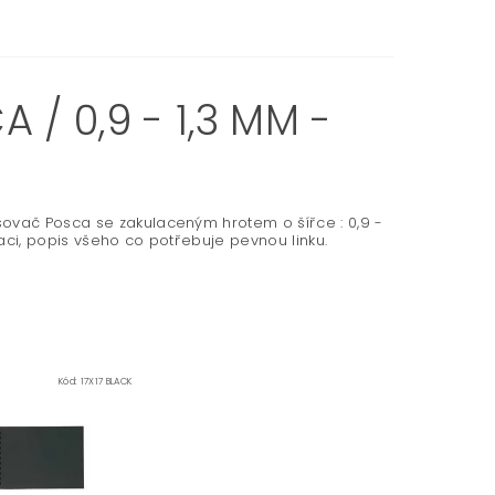
/ 0,9 - 1,3 MM -
sovač Posca se zakulaceným hrotem o šířce : 0,9 -
aci, popis všeho co potřebuje pevnou linku.
Kód:
17X17 BLACK