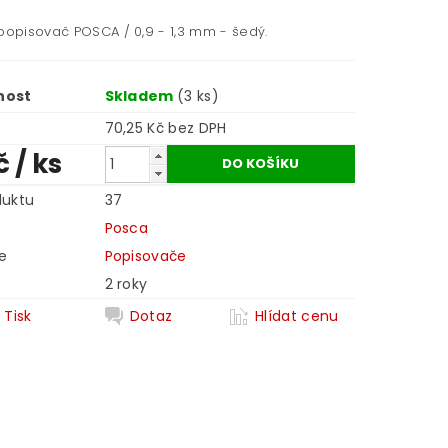
 popisovač POSCA / 0,9 - 1,3 mm - šedý.
nost
Skladem
(3 ks)
70,25 Kč bez DPH
č
/ ks
duktu
37
Posca
e
Popisovače
2 roky
Tisk
Dotaz
Hlídat cenu