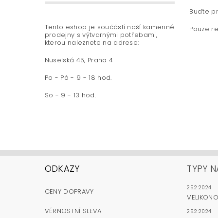
Buďte pr
Tento eshop je součástí naší kamenné
Pouze re
prodejny s výtvarnými potřebami,
kterou naleznete na adrese:
Nuselská 45, Praha 4
Po - Pá - 9 - 18 hod.
So - 9 - 13 hod.
ODKAZY
TYPY N
25.2.2024
CENY DOPRAVY
VELIKON
VĚRNOSTNÍ SLEVA
25.2.2024