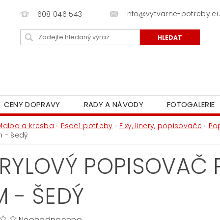
info@vytvarne-potreby.e
608 046 543
CENY DOPRAVY
RADY A NÁVODY
FOTOGALERIE
Malba a kresba
Psací potřeby
Fixy, linery, popisovače
Po
m - šedý
RYLOVÝ POPISOVAČ PO
 - ŠEDÝ
Neohodnoceno