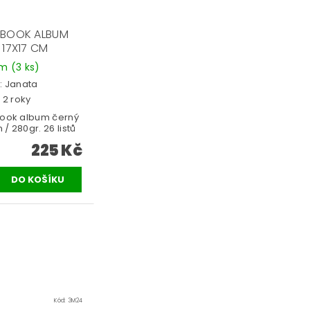
BOOK ALBUM
 17X17 CM
em
(3 ks)
:
Janata
 2 roky
ook album černý
 / 280gr. 26 listů
225 Kč
Kód:
3M24