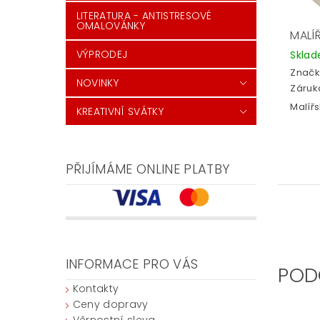
LITERATURA - ANTISTRESOVÉ
OMALOVÁNKY
MALÍ
VÝPRODEJ
Skla
Značk
NOVINKY
Záruka
Malířs
KREATIVNÍ SVÁTKY
PŘIJÍMÁME ONLINE PLATBY
INFORMACE PRO VÁS
POD
Kontakty
Ceny dopravy
Věrnostní sleva