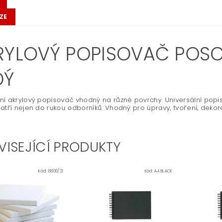
ZE
RYLOVÝ POPISOVAČ POSCA 
DÝ
í akrylový popisovač vhodný na různé povrchy. Universální popi
atří nejen do rukou odborníků. Vhodný pro úpravy, tvoření, dekor
VISEJÍCÍ PRODUKTY
Kód:
8800/21
Kód:
A4 BLACK