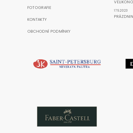
VELIKONO
FOTOGRAFIE
17.5.2023
PRÁZDNI
KONTAKTY
OBCHODNÍ PODMÍNKY