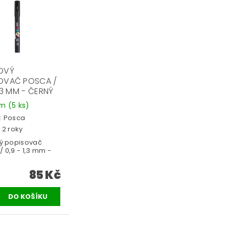
OVÝ
OVAČ POSCA /
1,3 MM - ČERNÝ
em
(5 ks)
:
Posca
 2 roky
vý popisovač
 0,9 - 1,3 mm -
85 Kč