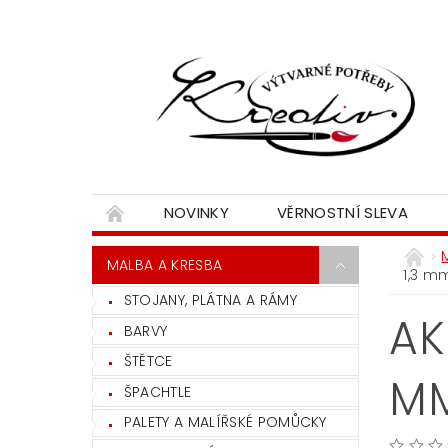
NOVINKY
VĚRNOSTNÍ SLEVA
MALBA A KRESBA
1,3 m
STOJANY, PLÁTNA A RÁMY
AK
BARVY
ŠTĚTCE
MM
ŠPACHTLE
PALETY A MALÍŘSKÉ POMŮCKY