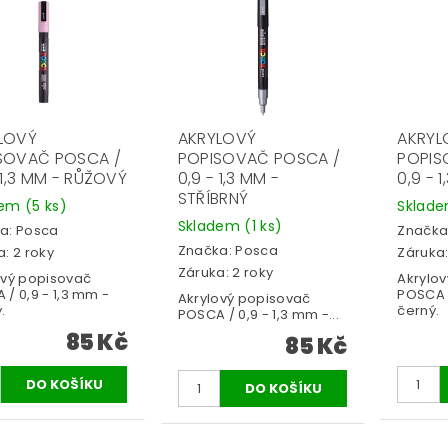
LOVÝ
AKRYLOVÝ
AKRYL
SOVAČ POSCA /
POPISOVAČ POSCA /
POPIS
 1,3 MM - RŮŽOVÝ
0,9 - 1,3 MM -
0,9 - 
STŘÍBRNÝ
dem
(5 ks)
Sklad
Skladem
(1 ks)
a:
Posca
Značka
Značka:
Posca
: 2 roky
Záruka:
Záruka: 2 roky
ový popisovač
Akrylo
/ 0,9 - 1,3 mm -
POSCA /
Akrylový popisovač
.
černý.
POSCA / 0,9 - 1,3 mm -...
85 Kč
85 Kč