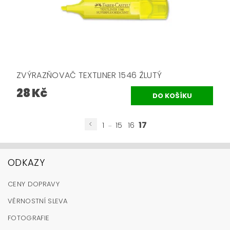
ZVÝRAZŇOVAČ TEXTLINER 1546 ŽLUTÝ
28 Kč
...
17
1
15
16
ODKAZY
CENY DOPRAVY
VĚRNOSTNÍ SLEVA
FOTOGRAFIE