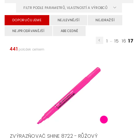
FILTR PODLE PARAMETRŮ, VLASTNOSTÍ A VÝROBCŮ
DOPORUČUJEME
NEJLEVNĚJŠÍ
NEJDRAŽŠÍ
NEJPRODÁVANĚJŠÍ
ABECEDNĚ
...
17
1
15
16
441
položek celkem
ZVÝRAZŇOVAČ SHINE 8722 - RŮŽOVÝ