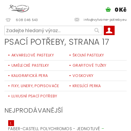
0 Kč
info@vytvarne-potreby.eu
608 046 543
PSACÍ POTŘEBY
, STRANA 17
AKVARELOVÉ PASTELKY
ŠKOLNÍ PASTELKY
UMĚLECKÉ PASTELKY
GRAFITOVÉ TUŽKY
KALIGRAFICKÁ PERA
VOSKOVKY
FIXY, LINERY, POPISOVAČE
KRESLÍCÍ PERKA
LUXUSNÍ PSACÍ POTŘEBY
NEJPRODÁVANĚJŠÍ
1.
FABER-CASTELL POLYCHROMOS - JEDNOTLIVĚ
–