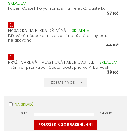
SKLADEM
Faber-Castell Polychromos - umělecká pastelka.
57 Kč
2.
NÁSADKA NA PERKA DŘEVĚNÁ
–
SKLADEM
Dřevěná násadka univerzální na různé druhy per,
nelakovaná.
44 Kč
3.
PRYŽ TVÁRLIVÁ - PLASTICKÁ FABER CASTELL
–
SKLADEM
Tvárlivá pryž Faber Castel dostupná ve 4 barvách
39 Kč
ZOBRAZIT VÍCE
NA SKLADĚ
10
Kč
6450
Kč
POLOŽEK K ZOBRAZENÍ:
441