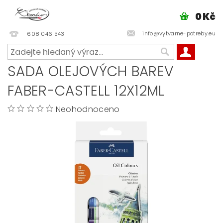
0 Kč
info@vytvarne-potreby.eu
608 046 543
SADA OLEJOVÝCH BAREV
FABER-CASTELL 12X12ML
Neohodnoceno