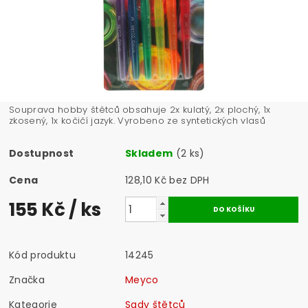
Souprava hobby štětců obsahuje 2x kulatý, 2x plochý, 1x
zkosený, 1x kočičí jazyk. Vyrobeno ze syntetických vlasů
Dostupnost
Skladem
(2 ks)
Cena
128,10 Kč bez DPH
155 Kč
/ ks
Kód produktu
14245
Značka
Meyco
Kategorie
Sady štětců