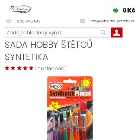
0 Kč
info@vytvarne-potreby.eu
608 046 543
SADA HOBBY ŠTĚTCŮ
SYNTETIKA
1 hodnocení