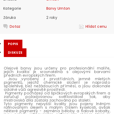
Kategorie
Barvy Umton
Záruka
2 roky
Dotaz
Hlídat cenu
POPIS
DISKUZE
Olejové barvy jsou určeny pro profesionální malíře,
jejich kvalita je srovnatelná s olejovými barvami
předních evropských firem.
Jsou vyrobeny z prvotřídních, jemně mletých
pigmentů, jejichž chemické složení je naprosto
spolehlivé, bez nežádoucích příměsí, a jsou dokonale
odolné vůči agresivitě prostředí.
Pigmenty pocházejí od špičkových evropských firem a
zaručují požadovanou světlostálost tak, aby
mistrovská díla zůstala zachována po staletí.
Tyto pigmenty nejvyšší kvality jsou pojeny lněným
rafinovaným olejem s malým číslem kyselosti, avšak
některé pigmenty - zejména běloby a fialové kobalty,