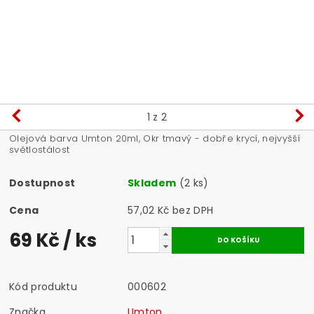
1
z 2
Olejová barva Umton 20ml, Okr tmavý - dobře krycí, nejvyšší
světlostálost
Dostupnost
Skladem
(2 ks)
Cena
57,02 Kč bez DPH
69 Kč
/ ks
Kód produktu
000602
Značka
Umton