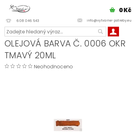
0 Kč
info@vytvarne-potreby.eu
608 046 543
OLEJOVÁ BARVA Č. 0006 OKR
TMAVÝ 20ML
Neohodnoceno