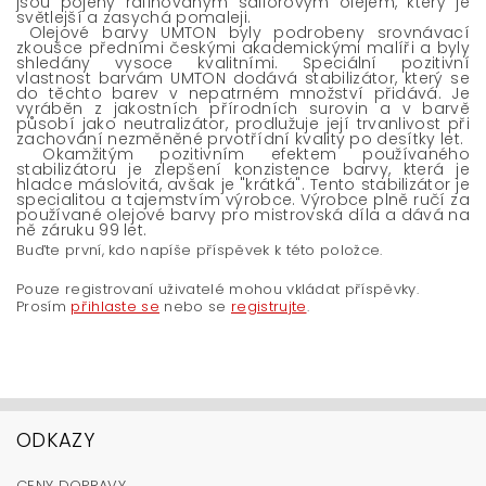
jsou pojeny rafinovaným saflorovým olejem, který je
světlejší a zasychá pomaleji.
Olejové barvy UMTON byly podrobeny srovnávací
zkoušce předními českými akademickými malíři a byly
shledány vysoce kvalitními. Speciální pozitivní
vlastnost barvám UMTON dodává stabilizátor, který se
do těchto barev v nepatrném množství přidává. Je
vyráběn z jakostních přírodních surovin a v barvě
působí jako neutralizátor, prodlužuje její trvanlivost při
zachování nezměněné prvotřídní kvality po desítky let.
Okamžitým pozitivním efektem používaného
stabilizátoru je zlepšení konzistence barvy, která je
hladce máslovitá, avšak je "krátká". Tento stabilizátor je
specialitou a tajemstvím výrobce. Výrobce plně ručí za
používané olejové barvy pro mistrovská díla a dává na
ně záruku 99 let.
Buďte první, kdo napíše příspěvek k této položce.
Pouze registrovaní uživatelé mohou vkládat příspěvky.
Prosím
přihlaste se
nebo se
registrujte
.
ODKAZY
CENY DOPRAVY