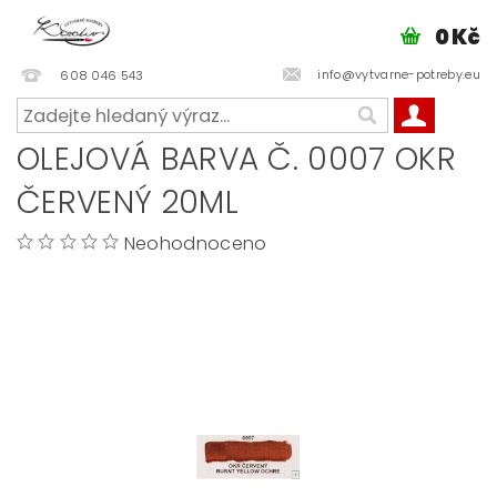
0 Kč
info@vytvarne-potreby.eu
608 046 543
OLEJOVÁ BARVA Č. 0007 OKR
ČERVENÝ 20ML
Neohodnoceno