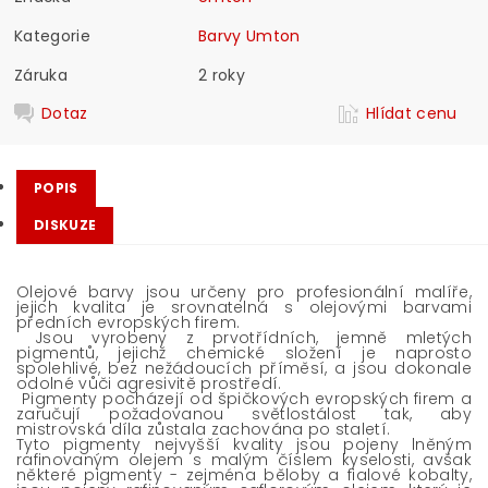
Kategorie
Barvy Umton
Záruka
2 roky
Dotaz
Hlídat cenu
POPIS
DISKUZE
Olejové barvy jsou určeny pro profesionální malíře,
jejich kvalita je srovnatelná s olejovými barvami
předních evropských firem.
Jsou vyrobeny z prvotřídních, jemně mletých
pigmentů, jejichž chemické složení je naprosto
spolehlivé, bez nežádoucích příměsí, a jsou dokonale
odolné vůči agresivitě prostředí.
Pigmenty pocházejí od špičkových evropských firem a
zaručují požadovanou světlostálost tak, aby
mistrovská díla zůstala zachována po staletí.
Tyto pigmenty nejvyšší kvality jsou pojeny lněným
rafinovaným olejem s malým číslem kyselosti, avšak
některé pigmenty - zejména běloby a fialové kobalty,