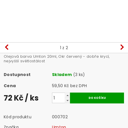
1
z 2
Olejová barva Umton 20ml, Okr červený - dobře krycí,
nejvyšší světlostálost
Dostupnost
Skladem
(3 ks)
Cena
59,50 Kč bez DPH
72 Kč
/ ks
Kód produktu
000702
Značka
Umton