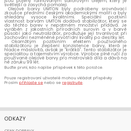
jsou pojeny rafinovaným saflorovým olejem, který je
světlejší a zasychá pomaleji.
Olejové barvy UMTON byly podrobeny srovnávací
zkoušce předními českými akademickými malíři a byly
shledány vysoce kvalitními. Speciální pozitivní
vlastnost barvám UMTON dodává stabilizátor, který se
do těchto barev v nepatrném množství přidává. Je
vyráběn z jakostních přírodních surovin a v barvě
působí jako neutralizátor, prodlužuje její trvanlivost při
zachování nezměněné prvotřídní kvality po desítky let.
Okamžitým pozitivním efektem používaného
stabilizátoru je zlepšení konzistence barvy, která je
hladce máslovitá, avšak je "krátká". Tento stabilizátor je
specialitou a tajemstvím výrobce. Výrobce plně ručí za
používané olejové barvy pro mistrovská díla a dává na
ně záruku 99 let.
Buďte první, kdo napíše příspěvek k této položce.
Pouze registrovaní uživatelé mohou vkládat příspěvky.
Prosím
přihlaste se
nebo se
registrujte
.
ODKAZY
CENY DOPRAVY