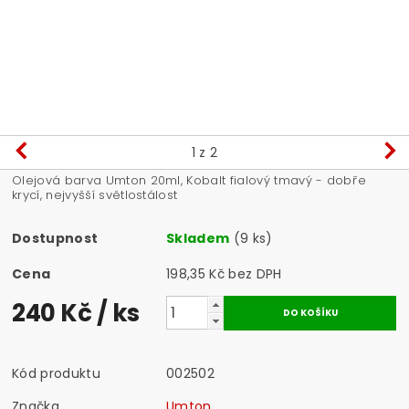
1
z 2
Olejová barva Umton 20ml, Kobalt fialový tmavý - dobře
krycí, nejvyšší světlostálost
Dostupnost
Skladem
(9 ks)
Cena
198,35 Kč bez DPH
240 Kč
/ ks
Kód produktu
002502
Značka
Umton