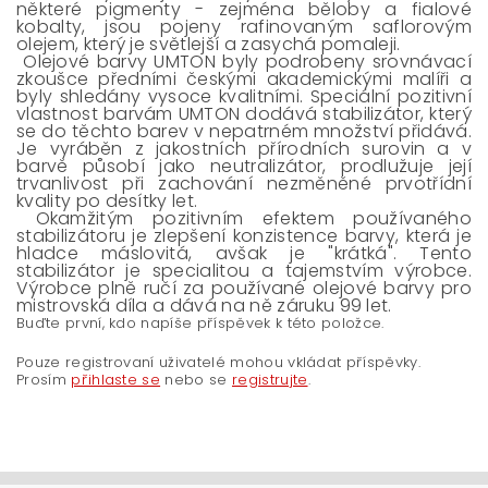
některé pigmenty - zejména běloby a fialové
kobalty, jsou pojeny rafinovaným saflorovým
olejem, který je světlejší a zasychá pomaleji.
Olejové barvy UMTON byly podrobeny srovnávací
zkoušce předními českými akademickými malíři a
byly shledány vysoce kvalitními. Speciální pozitivní
vlastnost barvám UMTON dodává stabilizátor, který
se do těchto barev v nepatrném množství přidává.
Je vyráběn z jakostních přírodních surovin a v
barvě působí jako neutralizátor, prodlužuje její
trvanlivost při zachování nezměněné prvotřídní
kvality po desítky let.
Okamžitým pozitivním efektem používaného
stabilizátoru je zlepšení konzistence barvy, která je
hladce máslovitá, avšak je "krátká". Tento
stabilizátor je specialitou a tajemstvím výrobce.
Výrobce plně ručí za používané olejové barvy pro
mistrovská díla a dává na ně záruku 99 let.
Buďte první, kdo napíše příspěvek k této položce.
Pouze registrovaní uživatelé mohou vkládat příspěvky.
Prosím
přihlaste se
nebo se
registrujte
.