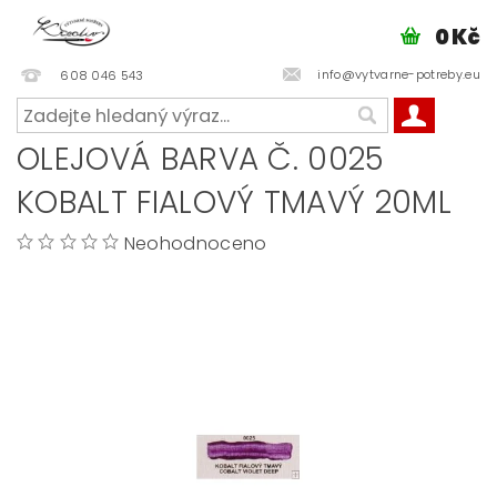
0 Kč
info@vytvarne-potreby.eu
608 046 543
OLEJOVÁ BARVA Č. 0025
KOBALT FIALOVÝ TMAVÝ 20ML
Neohodnoceno