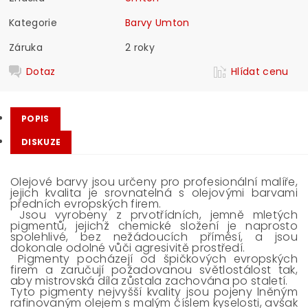
Kategorie
Barvy Umton
Záruka
2 roky
Dotaz
Hlídat cenu
POPIS
DISKUZE
Olejové barvy jsou určeny pro profesionální malíře,
jejich kvalita je srovnatelná s olejovými barvami
předních evropských firem.
Jsou vyrobeny z prvotřídních, jemně mletých
pigmentů, jejichž chemické složení je naprosto
spolehlivé, bez nežádoucích příměsí, a jsou
dokonale odolné vůči agresivitě prostředí.
Pigmenty pocházejí od špičkových evropských
firem a zaručují požadovanou světlostálost tak,
aby mistrovská díla zůstala zachována po staletí.
Tyto pigmenty nejvyšší kvality jsou pojeny lněným
rafinovaným olejem s malým číslem kyselosti, avšak