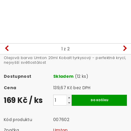
1
z 2
Olejová barva Umton 20ml Kobalt tyrkysový - perfektně krycí,
nejvyšší světlostálost
Dostupnost
Skladem
(12 ks)
Cena
139,67 Kč bez DPH
169 Kč
/ ks
Kód produktu
007602
Značka
Umton