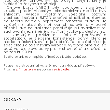
jsou pojeny rafinovaným saflorovým olejem, který je
světlejší a zasychá pomaleji.
Olejové barvy UMTON byly podrobeny srovnávací
zkoušce předními českými akademickými malíři a byly
shledány vysoce kvalitními. Speciální pozitivní
vlastnost barvám UMTON dodává stabilizátor, který se
do těchto barev v nepatrném množství přidává. Je
vyráběn z jakostních přírodních surovin a v barvě
působí jako neutralizátor, prodlužuje její trvanlivost při
zachování nezměněné prvotřídní kvality po desítky let.
Okamžitým pozitivním efektem používaného
stabilizátoru je zlepšení konzistence barvy, která je
hladce máslovitá, avšak je "krátká". Tento stabilizátor je
specialitou a tajemstvím výrobce. Výrobce plně ručí za
používané olejové barvy pro mistrovská díla a dává na
ně záruku 99 let.
Buďte první, kdo napíše příspěvek k této položce.
Pouze registrovaní uživatelé mohou vkládat příspěvky.
Prosím
přihlaste se
nebo se
registrujte
.
ODKAZY
CENY DOPRAVY