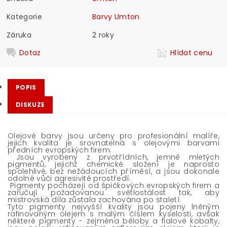
Kategorie
Barvy Umton
Záruka
2 roky
Dotaz
Hlídat cenu
POPIS
DISKUZE
Olejové barvy jsou určeny pro profesionální malíře,
jejich kvalita je srovnatelná s olejovými barvami
předních evropských firem.
Jsou vyrobeny z prvotřídních, jemně mletých
pigmentů, jejichž chemické složení je naprosto
spolehlivé, bez nežádoucích příměsí, a jsou dokonale
odolné vůči agresivitě prostředí.
Pigmenty pocházejí od špičkových evropských firem a
zaručují požadovanou světlostálost tak, aby
mistrovská díla zůstala zachována po staletí.
Tyto pigmenty nejvyšší kvality jsou pojeny lněným
rafinovaným olejem s malým číslem kyselosti, avšak
některé pigmenty - zejména běloby a fialové kobalty,