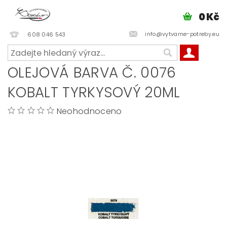
0 Kč
info@vytvarne-potreby.eu
608 046 543
OLEJOVÁ BARVA Č. 0076
KOBALT TYRKYSOVÝ 20ML
Neohodnoceno