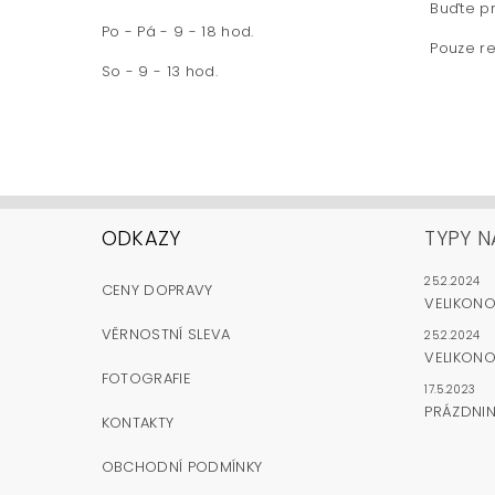
Buďte pr
Po - Pá - 9 - 18 hod.
Pouze re
So - 9 - 13 hod.
ODKAZY
TYPY N
25.2.2024
CENY DOPRAVY
VELIKON
VĚRNOSTNÍ SLEVA
25.2.2024
VELIKONO
FOTOGRAFIE
17.5.2023
PRÁZDNI
KONTAKTY
OBCHODNÍ PODMÍNKY