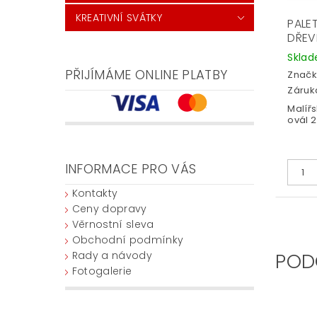
KREATIVNÍ SVÁTKY
PALE
DŘEV
Skla
PŘIJÍMÁME ONLINE PLATBY
Značk
Záruka
Malíř
ovál 
INFORMACE PRO VÁS
Kontakty
Ceny dopravy
Věrnostní sleva
Obchodní podmínky
Rady a návody
POD
Fotogalerie