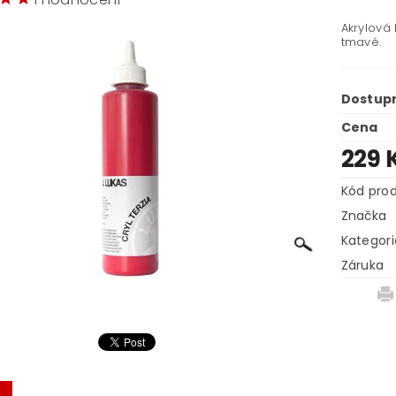
Akrylová
tmavé.
Dostup
Cena
229 
Kód pro
Značka
Kategori
Záruka