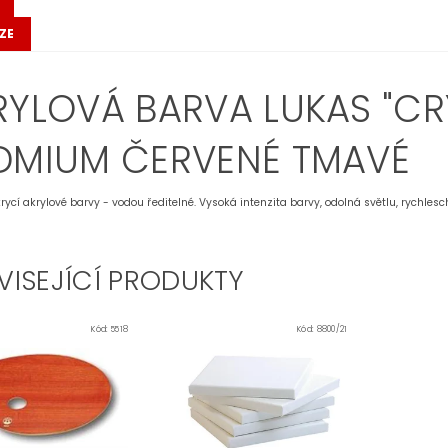
ZE
RYLOVÁ BARVA LUKAS "CRY
DMIUM ČERVENÉ TMAVÉ
krycí akrylové barvy - vodou ředitelné. Vysoká intenzita barvy, odolná světlu, rychl
VISEJÍCÍ PRODUKTY
Kód:
5518
Kód:
8800/21