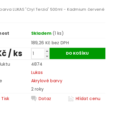
 barva LUKAS "Cryl Terzia" 500ml - Kadmium červené
nost
Skladem
(1 ks)
189,26 Kč bez DPH
Kč
/ ks
duktu
4874
Lukas
e
Akrylové barvy
2 roky
Tisk
Dotaz
Hlídat cenu