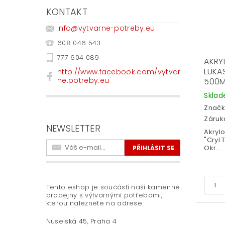
KONTAKT
info
@
vytvarne-potreby.eu
608 046 543
777 604 089
AKRY
LUKAS
http://www.facebook.com/vytvar
ne.potreby.eu
500M
Skla
Značk
Záruka
NEWSLETTER
Akryl
"Cryl 
Okr...
Tento eshop je součástí naší kamenné
prodejny s výtvarnými potřebami,
kterou naleznete na adrese:
Nuselská 45, Praha 4