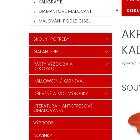
KALIGRAFIE
DISKU
DIAMANTOVÉ MALOVÁNÍ
MALOVÁNÍ PODLE ČÍSEL
AK
ŠKOLNÍ POTŘEBY
KA
GALANTERIE
PÁRTY VÝZDOBA A
Vynikající 
DEKORACE
HALLOWEEN / KARNEVAL
SOU
DŘEVĚNÉ A MDF VÝROBKY
LITERATURA - ANTISTRESOVÉ
OMALOVÁNKY
VÝPRODEJ
NOVINKY