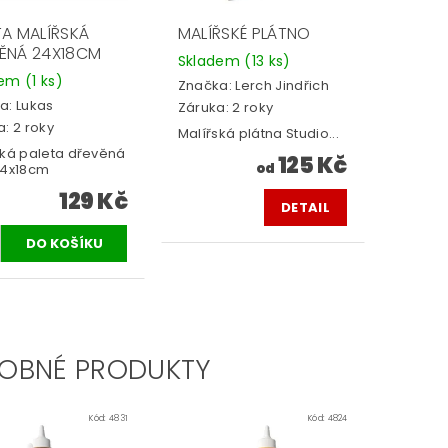
TA MALÍŘSKÁ
MALÍŘSKÉ PLÁTNO
ĚNÁ 24X18CM
Skladem
(13 ks)
dem
(1 ks)
Značka:
Lerch Jindřich
a:
Lukas
Záruka: 2 roky
: 2 roky
Malířská plátna Studio...
ská paleta dřevěná
125 Kč
od
24x18cm
129 Kč
DETAIL
OBNÉ PRODUKTY
Kód:
4831
Kód:
4824