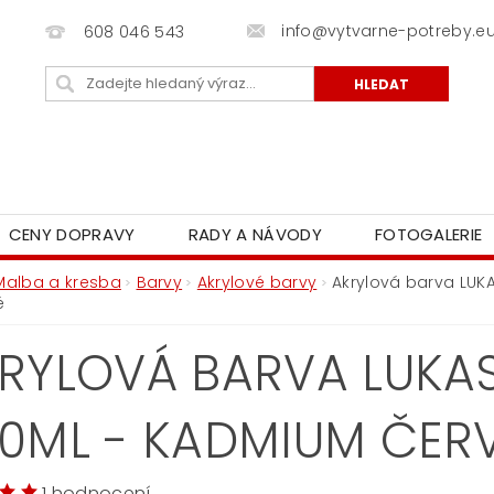
info@vytvarne-potreby.e
608 046 543
CENY DOPRAVY
RADY A NÁVODY
FOTOGALERIE
Malba a kresba
Barvy
Akrylové barvy
Akrylová barva LUK
é
RYLOVÁ BARVA LUKAS 
0ML - KADMIUM ČER
1 hodnocení