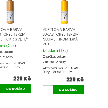
LOVÁ BARVA
AKRYLOVÁ BARVA
 "CRYL TERZIA"
LUKAS "CRYL TERZIA"
L - OKR SVĚTLÝ
500ML - INDIÁNSKÁ
ŽLUŤ
dem
(2 ks)
Skladem
(1 ks)
a:
Lukas
Značka:
Lukas
: 2 roky
Záruka: 2 roky
ová barva LUKAS
Terzia" 500ml -
Akrylová barva LUKAS
"Cryl Terzia" 500ml -...
229 Kč
229 Kč