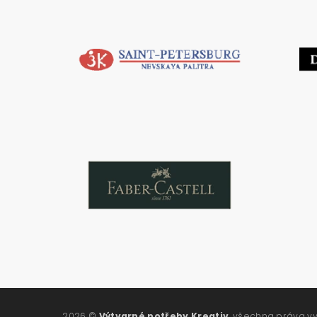
2026 ©
Výtvarné potřeby Kreativ
, všechna práva v