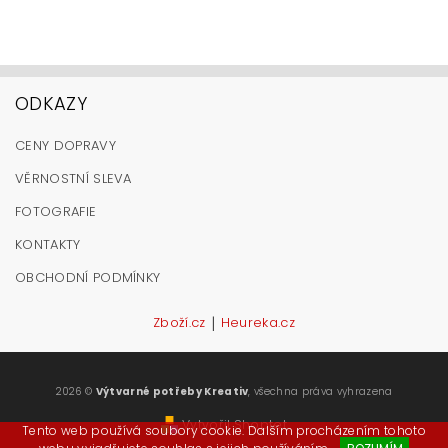
ODKAZY
CENY DOPRAVY
VĚRNOSTNÍ SLEVA
FOTOGRAFIE
KONTAKTY
OBCHODNÍ PODMÍNKY
|
Zboží.cz
Heureka.cz
2026 ©
Výtvarné potřeby Kreativ
, všechna práva vyhrazena
Vytvořil Shoptet
Tento web používá soubory cookie. Dalším procházením tohoto