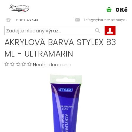
0 Kč
info@vytvarne-potreby.eu
608 046 543
AKRYLOVÁ BARVA STYLEX 83
ML - ULTRAMARIN
Neohodnoceno