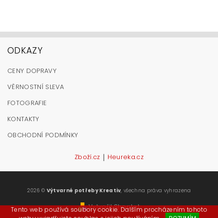
ODKAZY
CENY DOPRAVY
VĚRNOSTNÍ SLEVA
FOTOGRAFIE
KONTAKTY
OBCHODNÍ PODMÍNKY
|
Zboží.cz
Heureka.cz
2026 ©
Výtvarné potřeby Kreativ
, všechna práva vyhrazena
Vytvořil Shoptet
Tento web používá soubory cookie. Dalším procházením tohoto