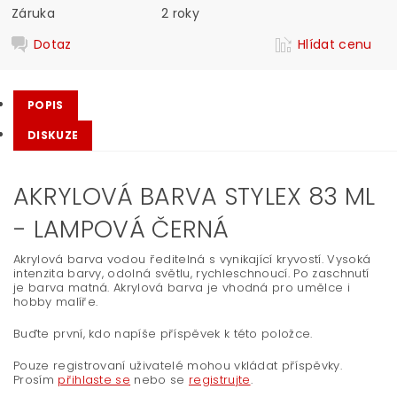
Záruka
2 roky
Dotaz
Hlídat cenu
POPIS
DISKUZE
AKRYLOVÁ BARVA STYLEX 83 ML
- LAMPOVÁ ČERNÁ
Akrylová barva vodou ředitelná s vynikající kryvostí. Vysoká
intenzita barvy, odolná světlu, rychleschnoucí. Po zaschnutí
je barva matná. Akrylová barva je vhodná pro umělce i
hobby malíře.
Buďte první, kdo napíše příspěvek k této položce.
Pouze registrovaní uživatelé mohou vkládat příspěvky.
Prosím
přihlaste se
nebo se
registrujte
.