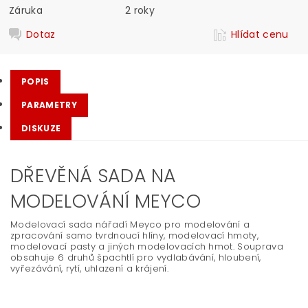
Záruka
2 roky
Dotaz
Hlídat cenu
POPIS
PARAMETRY
DISKUZE
DŘEVĚNÁ SADA NA
MODELOVÁNÍ MEYCO
Modelovací sada nářadí Meyco pro modelování a
zpracování samo tvrdnoucí hlíny, modelovací hmoty,
modelovací pasty a jiných modelovacích hmot. Souprava
obsahuje 6 druhů špachtlí pro vydlabávání, hloubení,
vyřezávání, rytí, uhlazení a krájení.