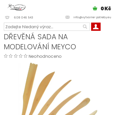
0 Kč
info@vytvarne-potreby.eu
608 046 543
DŘEVĚNÁ SADA NA
MODELOVÁNÍ MEYCO
Neohodnoceno