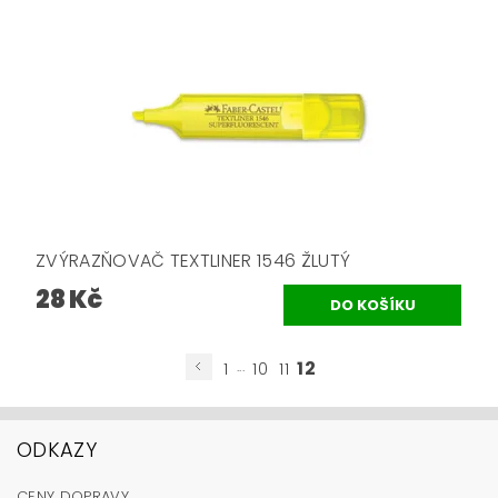
ZVÝRAZŇOVAČ TEXTLINER 1546 ŽLUTÝ
28 Kč
...
12
1
10
11
ODKAZY
CENY DOPRAVY