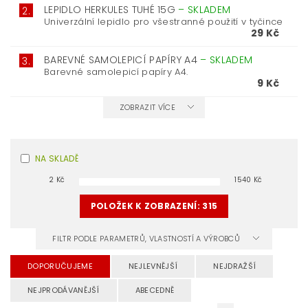
LEPIDLO HERKULES TUHÉ 15G
–
SKLADEM
2.
Univerzální lepidlo pro všestranné použití v tyčince
29 Kč
BAREVNÉ SAMOLEPICÍ PAPÍRY A4
–
SKLADEM
3.
Barevné samolepicí papíry A4.
9 Kč
ZOBRAZIT VÍCE
NA SKLADĚ
2
Kč
1540
Kč
POLOŽEK K ZOBRAZENÍ:
315
FILTR PODLE PARAMETRŮ, VLASTNOSTÍ A VÝROBCŮ
DOPORUČUJEME
NEJLEVNĚJŠÍ
NEJDRAŽŠÍ
NEJPRODÁVANĚJŠÍ
ABECEDNĚ