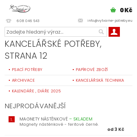
0 Kč
info@vytvarne-potreby.eu
608 046 543
KANCELÁŘSKÉ POTŘEBY
,
STRANA 12
PSACÍ POTŘEBY
PAPÍROVÉ ZBOŽÍ
ARCHIVACE
KANCELÁŘSKÁ TECHNIKA
KALENDÁŘE , DIÁŘE 2025
NEJPRODÁVANĚJŠÍ
MAGNETY NÁSTĚNKOVÉ
–
SKLADEM
1.
Magnety nástěnkové - feritové černé.
od 3 Kč