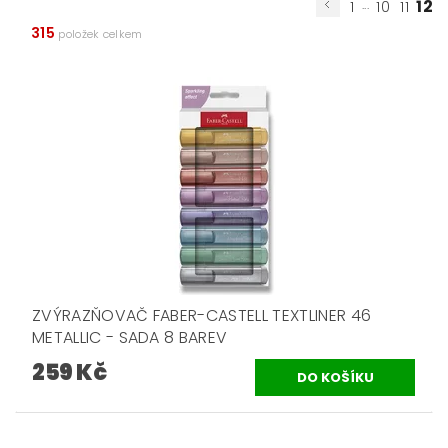
...
12
1
10
11
315
položek celkem
ZVÝRAZŇOVAČ FABER-CASTELL TEXTLINER 46
METALLIC - SADA 8 BAREV
259 Kč