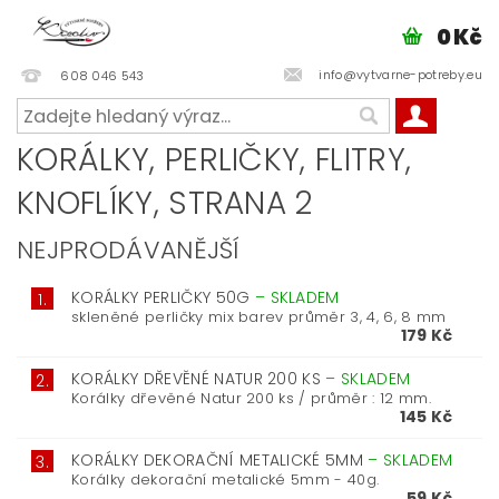
0 Kč
info@vytvarne-potreby.eu
608 046 543
KORÁLKY, PERLIČKY, FLITRY,
KNOFLÍKY
, STRANA 2
NEJPRODÁVANĚJŠÍ
KORÁLKY PERLIČKY 50G
–
SKLADEM
1.
skleněné perličky mix barev průměr 3, 4, 6, 8 mm
179 Kč
KORÁLKY DŘEVĚNÉ NATUR 200 KS
–
SKLADEM
2.
Korálky dřevěné Natur 200 ks / průměr : 12 mm.
145 Kč
KORÁLKY DEKORAČNÍ METALICKÉ 5MM
–
SKLADEM
3.
Korálky dekorační metalické 5mm - 40g.
59 Kč