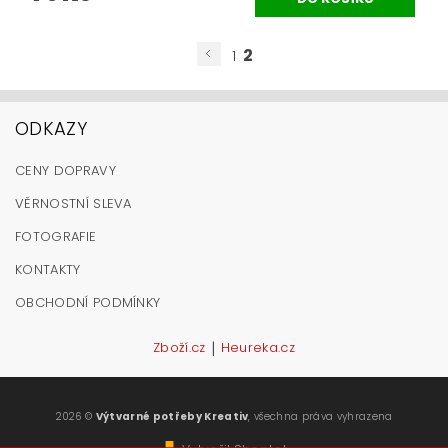
2
1
ODKAZY
CENY DOPRAVY
VĚRNOSTNÍ SLEVA
FOTOGRAFIE
KONTAKTY
OBCHODNÍ PODMÍNKY
|
Zboží.cz
Heureka.cz
2026 ©
Výtvarné potřeby Kreativ
, všechna práva vyhrazena