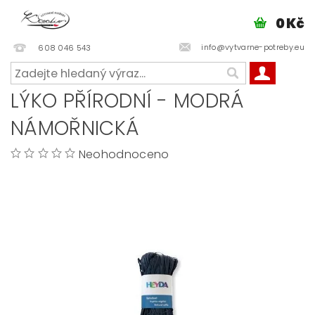
0 Kč
info@vytvarne-potreby.eu
608 046 543
LÝKO PŘÍRODNÍ - MODRÁ
NÁMOŘNICKÁ
Neohodnoceno