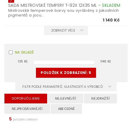
3.
SADA MISTROVSKÉ TEMPERY T-92X 12X35 ML
–
SKLADEM
Mistrovské temperové barvy sou vyráběny z jakostních
pigmentů a jsou...
1 140 Kč
ZOBRAZIT VÍCE
NA SKLADĚ
135
Kč
1140
Kč
POLOŽEK K ZOBRAZENÍ:
5
FILTR PODLE PARAMETRŮ, VLASTNOSTÍ A VÝROBCŮ
DOPORUČUJEME
NEJLEVNĚJŠÍ
NEJDRAŽŠÍ
NEJPRODÁVANĚJŠÍ
ABECEDNĚ
5
položek celkem