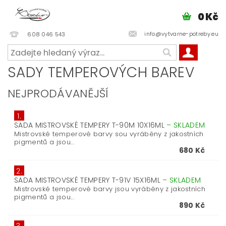
0 Kč
info@vytvarne-potreby.eu
608 046 543
SADY TEMPEROVÝCH BAREV
NEJPRODÁVANĚJŠÍ
1.
SADA MISTROVSKÉ TEMPERY T-90M 10X16ML
–
SKLADEM
Mistrovské temperové barvy sou vyráběny z jakostních
pigmentů a jsou...
680 Kč
2.
SADA MISTROVSKÉ TEMPERY T-91V 15X16ML
–
SKLADEM
Mistrovské temperové barvy jsou vyráběny z jakostních
pigmentů a jsou...
890 Kč