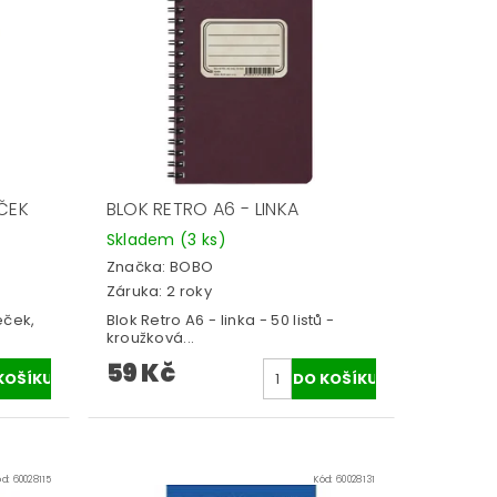
ČEK
BLOK RETRO A6 - LINKA
Skladem
(3 ks)
Značka:
BOBO
Záruka: 2 roky
eček,
Blok Retro A6 - linka - 50 listů -
kroužková...
59 Kč
ód:
60028115
Kód:
60028131