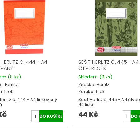
 HERLITZ Č. 444 - A4
SEŠIT HERLITZ Č. 445 - A4
OVANÝ
ČTVEREČEK
dem
(8 ks)
Skladem
(9 ks)
a:
Herlitz
Značka:
Herlitz
: 1 rok
Záruka: 1 rok
Herlitz č. 444 - A4 linkovaný
Sešit Herlitz č. 445 - A4 čtve
ů.
40 listů.
Kč
44 Kč