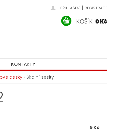
|
u
PŘIHLÁŠENÍ
REGISTRACE
KOŠÍK:
0 Kč
KONTAKTY
esové desky
Školní sešity
2
9 Kč