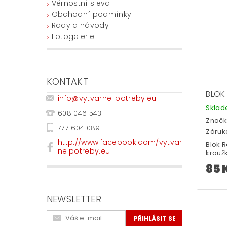
Věrnostní sleva
Obchodní podmínky
Rady a návody
Fotogalerie
KONTAKT
BLOK
info
@
vytvarne-potreby.eu
Skla
608 046 543
Značk
777 604 089
Záruka
http://www.facebook.com/vytvar
Blok R
ne.potreby.eu
kroužk
85 
NEWSLETTER