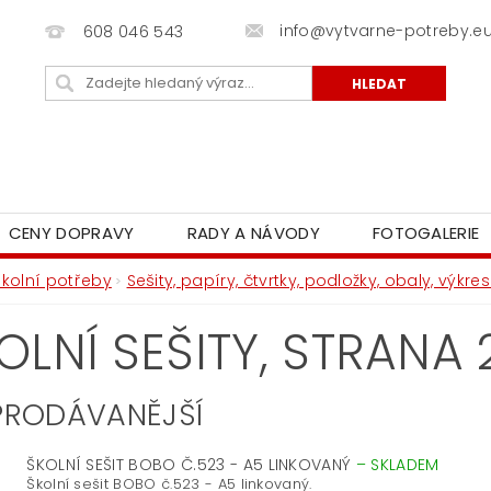
info@vytvarne-potreby.e
608 046 543
CENY DOPRAVY
RADY A NÁVODY
FOTOGALERIE
Školní potřeby
Sešity, papíry, čtvrtky, podložky, obaly, výkr
OLNÍ SEŠITY
, STRANA 
PRODÁVANĚJŠÍ
ŠKOLNÍ SEŠIT BOBO Č.523 - A5 LINKOVANÝ
–
SKLADEM
Školní sešit BOBO č.523 - A5 linkovaný.