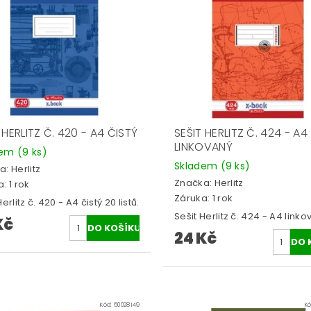
 HERLITZ Č. 420 - A4 ČISTÝ
SEŠIT HERLITZ Č. 424 - A4
LINKOVANÝ
dem
(9 ks)
Skladem
(9 ks)
a:
Herlitz
Značka:
Herlitz
: 1 rok
Záruka: 1 rok
erlitz č. 420 - A4 čistý 20 listů.
Sešit Herlitz č. 424 - A4 linko
Kč
24 Kč
Kód:
60028149
K