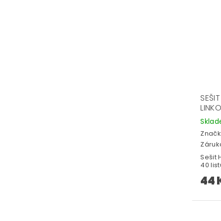
SEŠIT
LINK
Skla
Značk
Záruka
Sešit 
40 list
44 