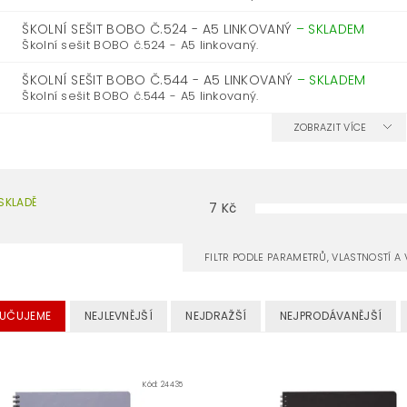
ŠKOLNÍ SEŠIT BOBO Č.524 - A5 LINKOVANÝ
–
SKLADEM
Školní sešit BOBO č.524 - A5 linkovaný.
ŠKOLNÍ SEŠIT BOBO Č.544 - A5 LINKOVANÝ
–
SKLADEM
Školní sešit BOBO č.544 - A5 linkovaný.
ZOBRAZIT VÍCE
SKLADĚ
7
Kč
FILTR PODLE PARAMETRŮ, VLASTNOSTÍ 
UČUJEME
NEJLEVNĚJŠÍ
NEJDRAŽŠÍ
NEJPRODÁVANĚJŠÍ
Kód:
24435