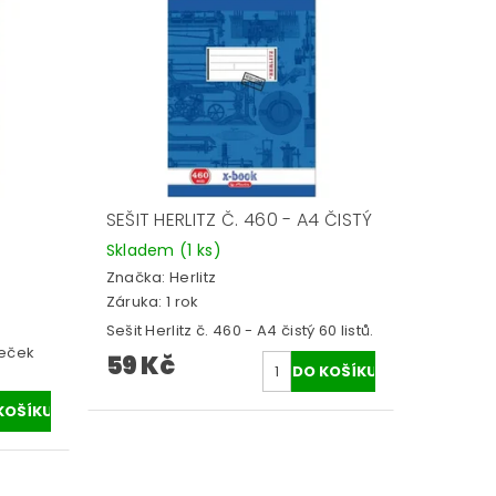
SEŠIT HERLITZ Č. 460 - A4 ČISTÝ
Skladem
(1 ks)
Značka:
Herlitz
Záruka: 1 rok
Sešit Herlitz č. 460 - A4 čistý 60 listů.
reček
59 Kč