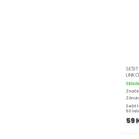
SEŠIT
LINK
Skla
Značk
Záruka
Sešit 
60 list
59 