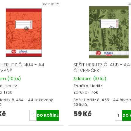
Kód:
60028172
Kó
 HERLITZ Č. 464 - A4
SEŠIT HERLITZ Č. 465 - A4
OVANÝ
ČTVEREČEK
dem
(10 ks)
Skladem
(10 ks)
a:
Herlitz
Značka:
Herlitz
: 1 rok
Záruka: 1 rok
Herlitz č. 464 - A4 linkovaný
Sešit Herlitz č. 465 - A4 čtve
ů.
60 listů.
Kč
59 Kč