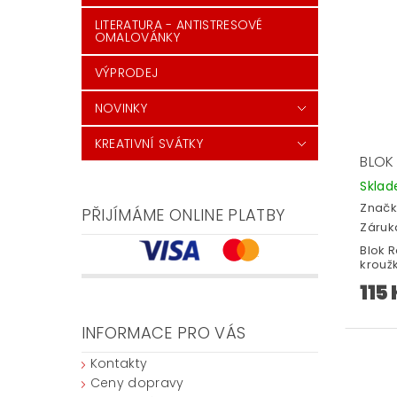
LITERATURA - ANTISTRESOVÉ
OMALOVÁNKY
VÝPRODEJ
NOVINKY
KREATIVNÍ SVÁTKY
BLOK
Skla
Značk
PŘIJÍMÁME ONLINE PLATBY
Záruka
Blok R
krouž
115
INFORMACE PRO VÁS
Kontakty
Ceny dopravy