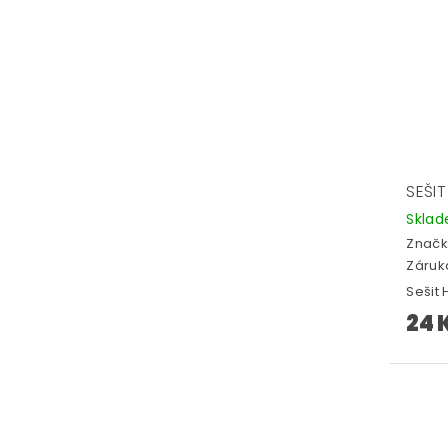
SEŠIT
Skla
Značk
Záruka
Sešit H
24 