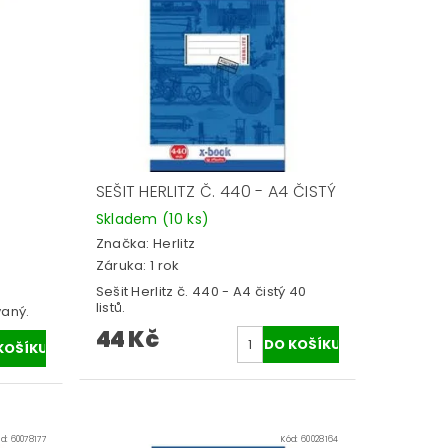
SEŠIT HERLITZ Č. 440 - A4 ČISTÝ
Skladem
(10 ks)
Značka:
Herlitz
Záruka: 1 rok
Sešit Herlitz č. 440 - A4 čistý 40
listů.
vaný.
44 Kč
ód:
60078177
Kód:
60028164