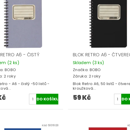
 RETRO A6 - ČISTÝ
BLOK RETRO A6 - ČTVERE
dem
(2 ks)
Skladem
(3 ks)
a:
BOBO
Značka:
BOBO
: 2 roky
Záruka: 2 roky
etro - A6 - čistý -50 listů -
Blok Retro A6, 50 listů - čtver
ová...
kroužková...
Kč
59 Kč
Kód:
60078128
K