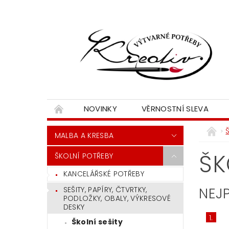
NOVINKY
VĚRNOSTNÍ SLEVA
MALBA A KRESBA
ŠK
ŠKOLNÍ POTŘEBY
KANCELÁŘSKÉ POTŘEBY
NEJ
SEŠITY, PAPÍRY, ČTVRTKY,
PODLOŽKY, OBALY, VÝKRESOVÉ
DESKY
1.
Školní sešity