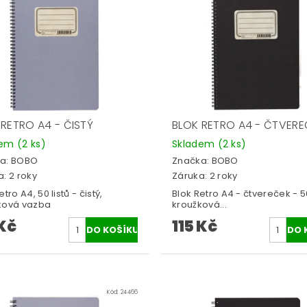
 RETRO A4 - ČISTÝ
BLOK RETRO A4 - ČTVERE
dem
(2 ks)
Skladem
(2 ks)
a:
BOBO
Značka:
BOBO
: 2 roky
Záruka: 2 roky
etro A4, 50 listů - čistý,
Blok Retro A4 - čtvereček - 50
ková vazba
kroužková...
 Kč
115 Kč
Kód:
24466