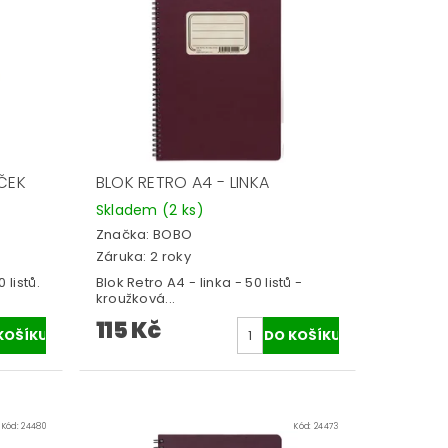
ČEK
BLOK RETRO A4 - LINKA
Skladem
(2 ks)
Značka:
BOBO
Záruka: 2 roky
 listů.
Blok Retro A4 - linka - 50 listů -
kroužková...
115 Kč
Kód:
24480
Kód:
24473