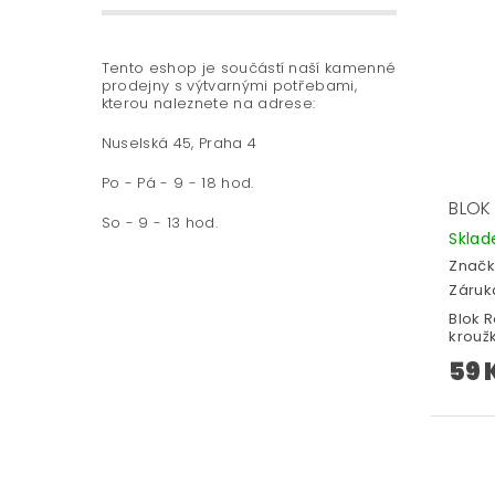
Tento eshop je součástí naší kamenné
prodejny s výtvarnými potřebami,
kterou naleznete na adrese:
Nuselská 45, Praha 4
Po - Pá - 9 - 18 hod.
BLOK
So - 9 - 13 hod.
Skla
Značk
Záruka
Blok R
kroužk
59 