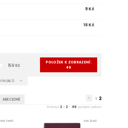
9 Kč
15 Kč
POLOŽEK K ZOBRAZENÍ:
159
Kč
46
A VÝROBCŮ
2
1
ABECEDNĚ
2
2
46
Stránka
z
-
položek celkem
Kód:
24459
Kód:
24442