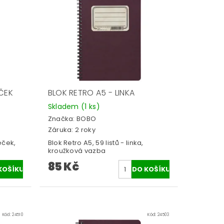
ČEK
BLOK RETRO A5 - LINKA
Skladem
(1 ks)
Značka:
BOBO
Záruka: 2 roky
eček,
Blok Retro A5, 59 listů - linka,
kroužková vazba
85 Kč
Kód:
24510
Kód:
24503