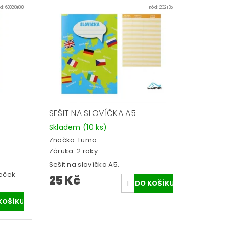
d:
60028180
Kód:
232135
SEŠIT NA SLOVÍČKA A5
Skladem
(10 ks)
Značka:
Luma
Záruka: 2 roky
Sešit na slovíčka A5.
reček
25 Kč