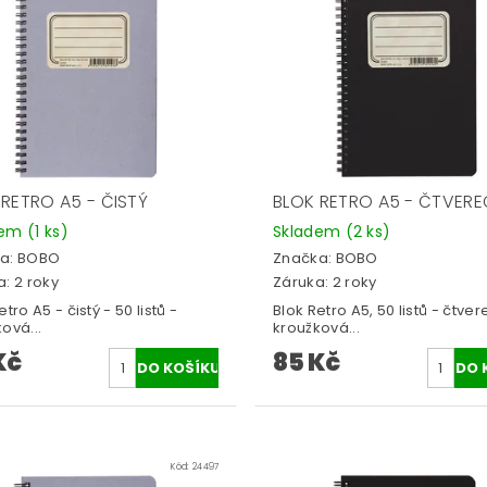
 RETRO A5 - ČISTÝ
BLOK RETRO A5 - ČTVERE
dem
(1 ks)
Skladem
(2 ks)
a:
BOBO
Značka:
BOBO
: 2 roky
Záruka: 2 roky
etro A5 - čistý - 50 listů -
Blok Retro A5, 50 listů - čtver
ová...
kroužková...
Kč
85 Kč
Kód:
24497