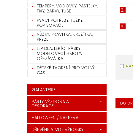
TEMPERY, VODOVKY, PASTELKY,
2.
FIXY, BARVY, TUŠE
PSACÍ POTŘEBY, TUŽKY,
POPISOVAČE
3.
NŮŽKY, PRAVÍTKA, KRUŽÍTKA,
PRYŽE
LEPIDLA, LEPÍCÍ PÁSKY,
MODELOVACÍ HMOTY,
OŘEZÁVÁTKA
NA 
DĚTSKÉ TVOŘENÍ PRO VOLNÝ
ČAS
GALANTERIE
PÁRTY VÝZDOBA A
DOPOR
DEKORACE
HALLOWEEN / KARNEVAL
DŘEVĚNÉ A MDF VÝROBKY