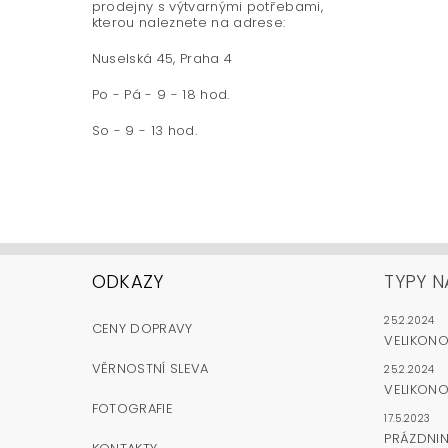
prodejny s výtvarnými potřebami,
kterou naleznete na adrese:
Nuselská 45, Praha 4
Po - Pá - 9 - 18 hod.
So - 9 - 13 hod.
ODKAZY
TYPY N
25.2.2024
CENY DOPRAVY
VELIKON
VĚRNOSTNÍ SLEVA
25.2.2024
VELIKONO
FOTOGRAFIE
17.5.2023
PRÁZDNI