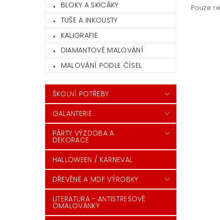
BLOKY A SKICÁKY
Pouze re
TUŠE A INKOUSTY
KALIGRAFIE
DIAMANTOVÉ MALOVÁNÍ
MALOVÁNÍ PODLE ČÍSEL
ŠKOLNÍ POTŘEBY
GALANTERIE
PÁRTY VÝZDOBA A
DEKORACE
HALLOWEEN / KARNEVAL
DŘEVĚNÉ A MDF VÝROBKY
LITERATURA - ANTISTRESOVÉ
OMALOVÁNKY