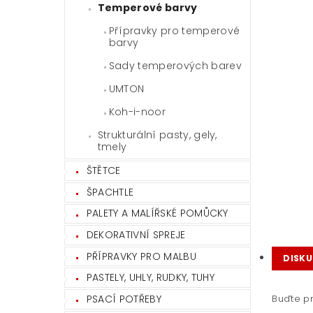
Temperové barvy
Přípravky pro temperové
barvy
Sady temperových barev
UMTON
Koh-i-noor
Strukturální pasty, gely,
tmely
ŠTĚTCE
ŠPACHTLE
PALETY A MALÍŘSKÉ POMŮCKY
DEKORATIVNÍ SPREJE
PŘÍPRAVKY PRO MALBU
DISKU
PASTELY, UHLY, RUDKY, TUHY
PSACÍ POTŘEBY
Buďte pr