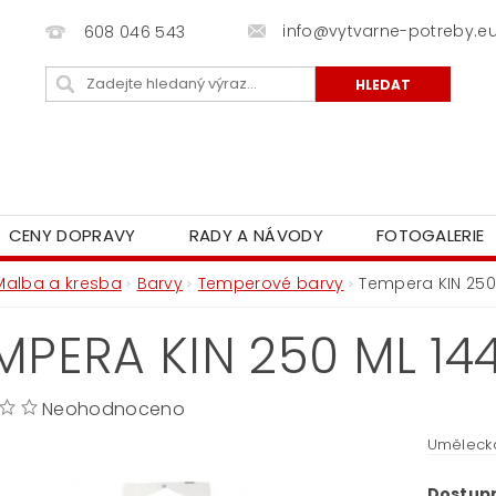
info@vytvarne-potreby.e
608 046 543
CENY DOPRAVY
RADY A NÁVODY
FOTOGALERIE
Malba a kresba
Barvy
Temperové barvy
Tempera KIN 250
MPERA KIN 250 ML 1
Neohodnoceno
Umělecká
Dostup