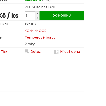
210,74 Kč bez DPH
Kč
/ ks
duktu
162807
KOH-I-NOOR
e
Temperové barvy
2 roky
Tisk
Dotaz
Hlídat cenu