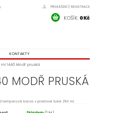
|
u
PŘIHLÁŠENÍ
REGISTRACE
KOŠÍK:
0 Kč
KONTAKTY
 ml 1440 Modř pruská
440 MODŘ PRUSKÁ
 temperová barva v plastové tubě 250 ml.
nost
Skladem
(1 ks)