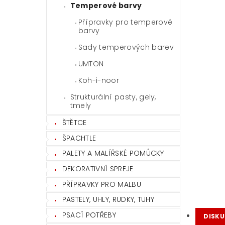
Temperové barvy
Přípravky pro temperové
barvy
Sady temperových barev
UMTON
Koh-i-noor
Strukturální pasty, gely,
tmely
ŠTĚTCE
ŠPACHTLE
PALETY A MALÍŘSKÉ POMŮCKY
DEKORATIVNÍ SPREJE
PŘÍPRAVKY PRO MALBU
PASTELY, UHLY, RUDKY, TUHY
PSACÍ POTŘEBY
DISKU