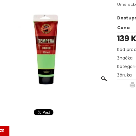
Umělecká
Dostup
Cena
139 
Kód pro
Značka
Kategori
Záruka
ZE