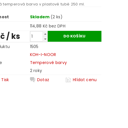
 temperová barva v plastové tubě 250 ml.
nost
Skladem
(2 ks)
114,88 Kč bez DPH
Kč
/ ks
duktu
1505
KOH-I-NOOR
e
Temperové barvy
2 roky
Tisk
Dotaz
Hlídat cenu