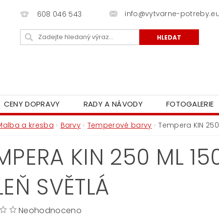
info@vytvarne-potreby.e
608 046 543
CENY DOPRAVY
RADY A NÁVODY
FOTOGALERIE
Malba a kresba
Barvy
Temperové barvy
Tempera KIN 250
MPERA KIN 250 ML 1
LEŇ SVĚTLÁ
Neohodnoceno