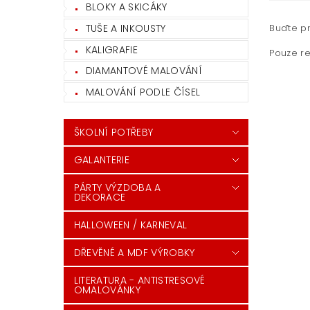
BLOKY A SKICÁKY
TUŠE A INKOUSTY
Buďte pr
KALIGRAFIE
Pouze re
DIAMANTOVÉ MALOVÁNÍ
MALOVÁNÍ PODLE ČÍSEL
ŠKOLNÍ POTŘEBY
GALANTERIE
PÁRTY VÝZDOBA A
DEKORACE
HALLOWEEN / KARNEVAL
DŘEVĚNÉ A MDF VÝROBKY
LITERATURA - ANTISTRESOVÉ
OMALOVÁNKY