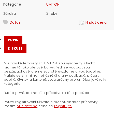
Kategorie
UMTON
Záruka
2 roky
Dotaz
Hlídat cenu
POPIS
DISKUZE
Mistrovské tempery zn. UMTON jsou vyráběny z týchž
pigmentů jako olejové barvy, ředí se vodou. Jsou
bezzápachové, ale nejsou otěruvzdorné a voděodolné.
Maluje se s nimi na nejrůznější druhy podkladů, pláten,
papírů, čtvrtek a kartonů. Jsou určeny pro umělce jakékoliv
kategorie.
Buďte první, kdo napíše příspěvek k této položce.
Pouze registrovaní uživatelé mohou vkládat příspěvky.
Prosím
přihlaste se
nebo se
registrujte
.