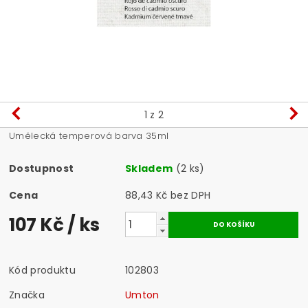
1
z 2
Umělecká temperová barva 35ml
Dostupnost
Skladem
(2 ks)
Cena
88,43 Kč bez DPH
107 Kč
/ ks
Kód produktu
102803
Značka
Umton