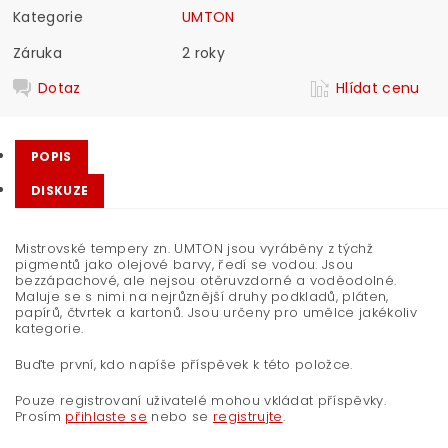
Kategorie
UMTON
Záruka
2 roky
Dotaz
Hlídat cenu
POPIS
DISKUZE
Mistrovské tempery zn. UMTON jsou vyráběny z týchž
pigmentů jako olejové barvy, ředí se vodou. Jsou
bezzápachové, ale nejsou otěruvzdorné a voděodolné.
Maluje se s nimi na nejrůznější druhy podkladů, pláten,
papírů, čtvrtek a kartonů. Jsou určeny pro umělce jakékoliv
kategorie.
Buďte první, kdo napíše příspěvek k této položce.
Pouze registrovaní uživatelé mohou vkládat příspěvky.
Prosím
přihlaste se
nebo se
registrujte
.