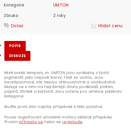
Kategorie
UMTON
Záruka
2 roky
Dotaz
Hlídat cenu
POPIS
DISKUZE
Mistrovské tempery zn. UMTON jsou vyráběny z týchž
pigmentů jako olejové barvy, ředí se vodou. Jsou
bezzápachové, ale nejsou otěruvzdorné a voděodolné.
Maluje se s nimi na nejrůznější druhy podkladů, pláten,
papírů, čtvrtek a kartonů. Jsou určeny pro umělce jakékoliv
kategorie.
Buďte první, kdo napíše příspěvek k této položce.
Pouze registrovaní uživatelé mohou vkládat příspěvky.
Prosím
přihlaste se
nebo se
registrujte
.