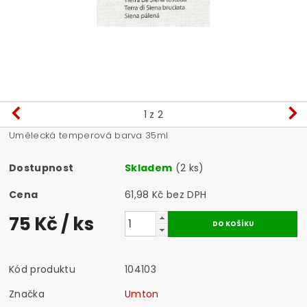
1
z 2
Umělecká temperová barva 35ml
Dostupnost
Skladem
(2 ks)
Cena
61,98 Kč bez DPH
75 Kč
/ ks
Kód produktu
104103
Značka
Umton