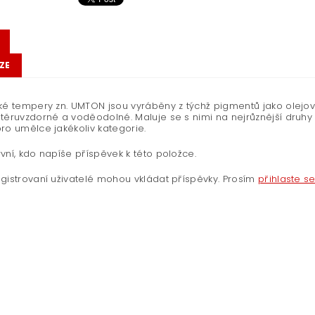
ZE
ké tempery zn. UMTON jsou vyráběny z týchž pigmentů jako olejo
těruvzdorné a voděodolné. Maluje se s nimi na nejrůznější druhy p
ro umělce jakékoliv kategorie.
vní, kdo napíše příspěvek k této položce.
gistrovaní uživatelé mohou vkládat příspěvky. Prosím
přihlaste s