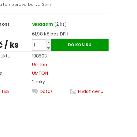
á temperová barva 35ml
nost
Skladem
(2 ks)
61,98 Kč bez DPH
č
/ ks
duktu
108503
Umton
e
UMTON
2 roky
Tisk
Dotaz
Hlídat cenu