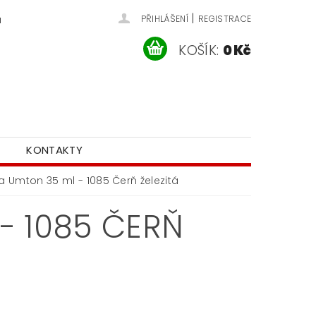
|
u
PŘIHLÁŠENÍ
REGISTRACE
KOŠÍK:
0 Kč
KONTAKTY
 Umton 35 ml - 1085 Čerň železitá
- 1085 ČERŇ