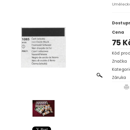
Uměleck
Dostup
Cena
75 K
Kód pro
Značka
Kategori
Záruka