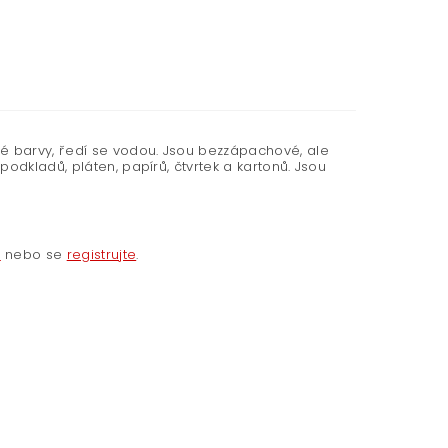
vé barvy, ředí se vodou. Jsou bezzápachové, ale
odkladů, pláten, papírů, čtvrtek a kartonů. Jsou
e
nebo se
registrujte
.