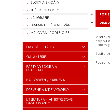
BLOKY A SKICÁKY
TUŠE A INKOUSTY
POPIS
KALIGRAFIE
DISKU
DIAMANTOVÉ MALOVÁNÍ
MALOVÁNÍ PODLE ČÍSEL
Mistrovs
nejsou o
určeny p
ŠKOLNÍ POTŘEBY
Buďte pr
GALANTERIE
Pouze re
PÁRTY VÝZDOBA A
DEKORACE
HALLOWEEN / KARNEVAL
DŘEVĚNÉ A MDF VÝROBKY
LITERATURA - ANTISTRESOVÉ
OMALOVÁNKY