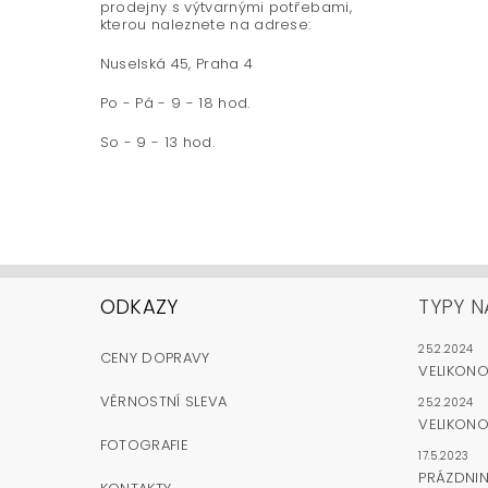
prodejny s výtvarnými potřebami,
kterou naleznete na adrese:
Nuselská 45, Praha 4
Po - Pá - 9 - 18 hod.
So - 9 - 13 hod.
ODKAZY
TYPY N
25.2.2024
CENY DOPRAVY
VELIKON
VĚRNOSTNÍ SLEVA
25.2.2024
VELIKONO
FOTOGRAFIE
17.5.2023
PRÁZDNI