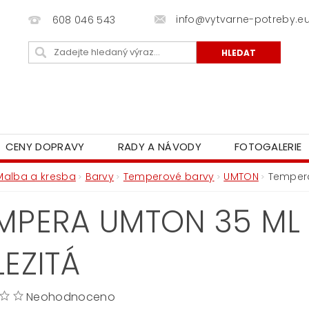
info@vytvarne-potreby.e
608 046 543
CENY DOPRAVY
RADY A NÁVODY
FOTOGALERIE
Malba a kresba
Barvy
Temperové barvy
UMTON
Tempera
MPERA UMTON 35 ML 
LEZITÁ
Neohodnoceno