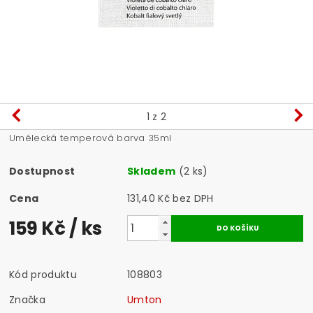
1
z 2
Umělecká temperová barva 35ml
Dostupnost
Skladem
(2 ks)
Cena
131,40 Kč bez DPH
159 Kč
/ ks
Kód produktu
108803
Značka
Umton