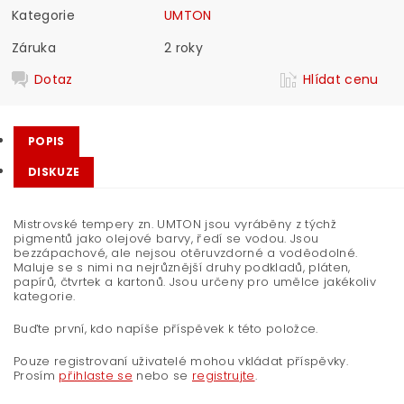
Kategorie
UMTON
Záruka
2 roky
Dotaz
Hlídat cenu
POPIS
DISKUZE
Mistrovské tempery zn. UMTON jsou vyráběny z týchž
pigmentů jako olejové barvy, ředí se vodou. Jsou
bezzápachové, ale nejsou otěruvzdorné a voděodolné.
Maluje se s nimi na nejrůznější druhy podkladů, pláten,
papírů, čtvrtek a kartonů. Jsou určeny pro umělce jakékoliv
kategorie.
Buďte první, kdo napíše příspěvek k této položce.
Pouze registrovaní uživatelé mohou vkládat příspěvky.
Prosím
přihlaste se
nebo se
registrujte
.