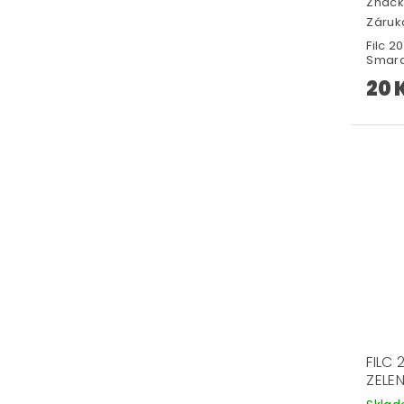
Značk
Záruka
Filc 
Smar
20 
FILC
ZELE