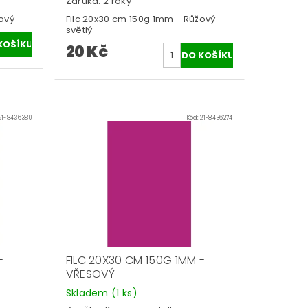
Záruka: 2 roky
ový
Filc 20x30 cm 150g 1mm - Růžový
světlý
20 Kč
21-8436380
Kód:
21-8436274
-
FILC 20X30 CM 150G 1MM -
VŘESOVÝ
Skladem
(1 ks)