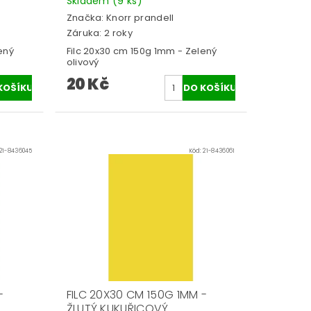
Skladem
(9 ks)
Značka:
Knorr prandell
Záruka: 2 roky
ený
Filc 20x30 cm 150g 1mm - Zelený
olivový
20 Kč
21-8436045
Kód:
21-8436061
-
FILC 20X30 CM 150G 1MM -
ŽLUTÝ KUKUŘICOVÝ