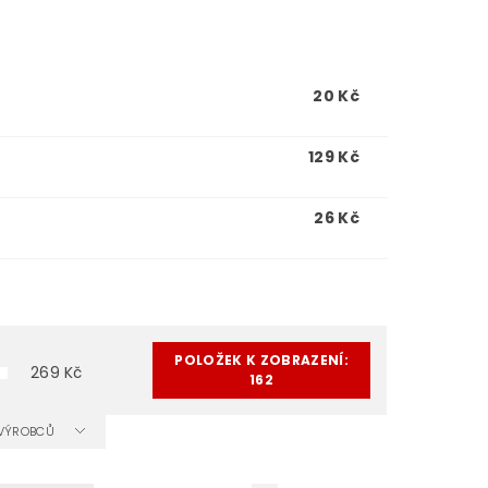
20 Kč
129 Kč
26 Kč
POLOŽEK K ZOBRAZENÍ:
269
Kč
162
A VÝROBCŮ