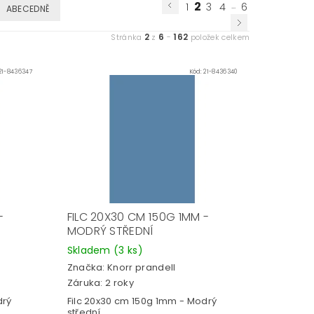
2
...
1
3
4
6
ABECEDNĚ
2
6
162
Stránka
z
-
položek celkem
21-8436347
Kód:
21-8436340
-
FILC 20X30 CM 150G 1MM -
MODRÝ STŘEDNÍ
Skladem
(3 ks)
Značka:
Knorr prandell
Záruka: 2 roky
drý
Filc 20x30 cm 150g 1mm - Modrý
střední