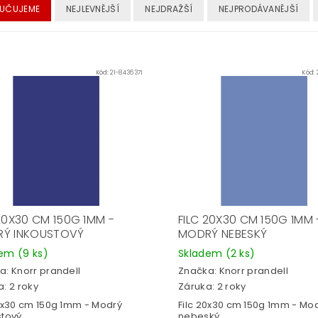
UČUJEME
NEJLEVNĚJŠÍ
NEJDRAŽŠÍ
NEJPRODÁVANĚJŠÍ
Kód:
21-8436371
Kód:
 20X30 CM 150G 1MM -
FILC 20X30 CM 150G 1MM 
Ý INKOUSTOVÝ
MODRÝ NEBESKÝ
dem
(9 ks)
Skladem
(2 ks)
a:
Knorr prandell
Značka:
Knorr prandell
: 2 roky
Záruka: 2 roky
20x30 cm 150g 1mm - Modrý
Filc 20x30 cm 150g 1mm - Mo
stový
nebeský