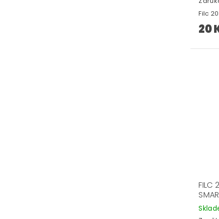
Záruka
Filc 
20 
FILC
SMA
Skla