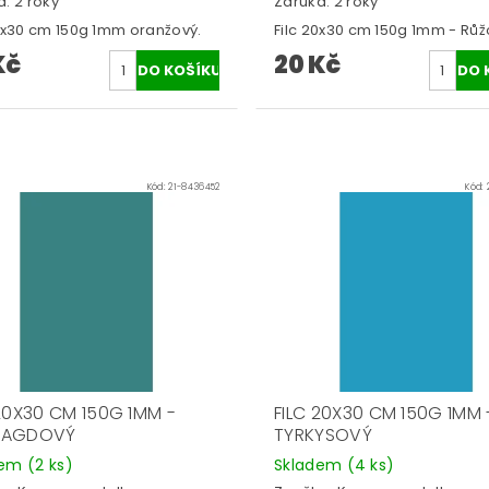
: 2 roky
Záruka: 2 roky
20x30 cm 150g 1mm oranžový.
Filc 20x30 cm 150g 1mm - Růž
Kč
20 Kč
Kód:
21-8436452
Kód:
 20X30 CM 150G 1MM -
FILC 20X30 CM 150G 1MM 
RAGDOVÝ
TYRKYSOVÝ
dem
(2 ks)
Skladem
(4 ks)