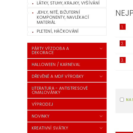
LÁTKY, STUHY, KRAJKY, VYŠÍVÁNÍ
NEJ
JEHLY, NITĚ, BIŽUTERNÍ
KOMPONENTY, NAVLÉKACÍ
MATERIÁL
1.
PLETENÍ, HÁČKOVÁNÍ
2.
PÁRTY VÝZDOBA A
DEKORACE
3.
HALLOWEEN / KARNEVAL
DŘEVĚNÉ A MDF VÝROBKY
LITERATURA - ANTISTRESOVÉ
OMALOVÁNKY
NA 
VÝPRODEJ
NOVINKY
KREATIVNÍ SVÁTKY