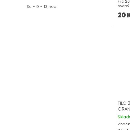
Filc 
světlý
So - 9 - 13 hod.
20 
FILC
ORA
Skla
Značk