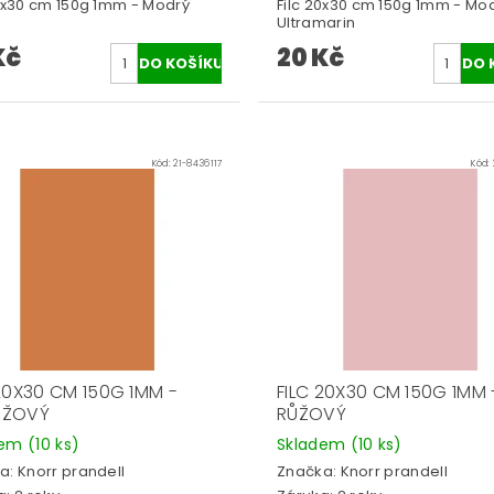
20x30 cm 150g 1mm - Modrý
Filc 20x30 cm 150g 1mm - Mo
Ultramarin
Kč
20 Kč
Kód:
21-8436117
Kód:
 20X30 CM 150G 1MM -
FILC 20X30 CM 150G 1MM 
NŽOVÝ
RŮŽOVÝ
dem
(10 ks)
Skladem
(10 ks)
a:
Knorr prandell
Značka:
Knorr prandell