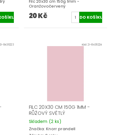
drý
Filc 20x30 cm 150g 1mm -
Oranžovočervený
20 Kč
21-8436223
Kód:
21-8436224
-
FILC 20X30 CM 150G 1MM -
RŮŽOVÝ SVĚTLÝ
Skladem
(2 ks)
Značka:
Knorr prandell