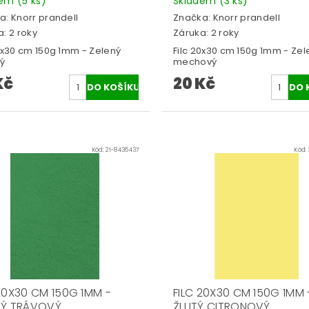
dem
(5 ks)
Skladem
(3 ks)
a:
Knorr prandell
Značka:
Knorr prandell
: 2 roky
Záruka: 2 roky
20x30 cm 150g 1mm - Zelený
Filc 20x30 cm 150g 1mm - Zel
vý
mechový
Kč
20 Kč
Kód:
21-8436437
Kód:
 20X30 CM 150G 1MM -
FILC 20X30 CM 150G 1MM 
NÝ TRÁVOVÝ
ŽLUTÝ CITRONOVÝ