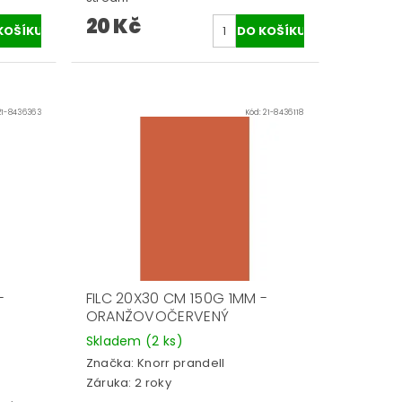
20 Kč
21-8436363
Kód:
21-8436118
-
FILC 20X30 CM 150G 1MM -
ORANŽOVOČERVENÝ
Skladem
(2 ks)
Značka:
Knorr prandell
Záruka: 2 roky