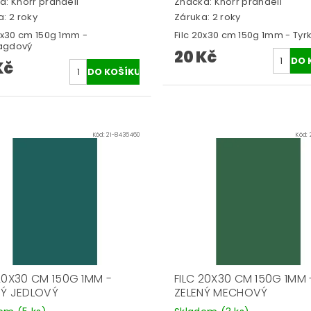
a:
Knorr prandell
Značka:
Knorr prandell
: 2 roky
Záruka: 2 roky
20x30 cm 150g 1mm -
Filc 20x30 cm 150g 1mm - Tyr
agdový
20 Kč
Kč
Kód:
21-8436460
Kód:
 20X30 CM 150G 1MM -
FILC 20X30 CM 150G 1MM 
NÝ JEDLOVÝ
ZELENÝ MECHOVÝ