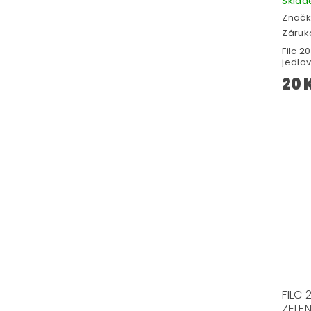
Skla
Značk
Záruka
Filc 
jedlo
20 
FILC
ZELE