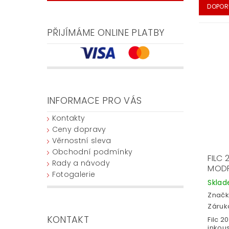
DOPOR
PŘIJÍMÁME ONLINE PLATBY
INFORMACE PRO VÁS
Kontakty
Ceny dopravy
Věrnostní sleva
Obchodní podmínky
FILC
Rady a návody
MODR
Fotogalerie
Skla
Značk
Záruka
KONTAKT
Filc 
inkou