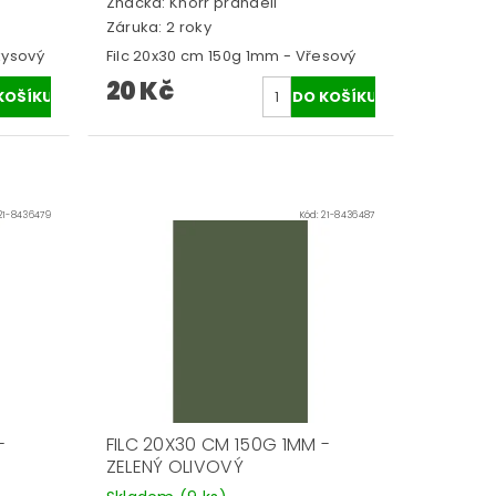
Značka:
Knorr prandell
Záruka: 2 roky
kysový
Filc 20x30 cm 150g 1mm - Vřesový
20 Kč
21-8436479
Kód:
21-8436487
-
FILC 20X30 CM 150G 1MM -
ZELENÝ OLIVOVÝ