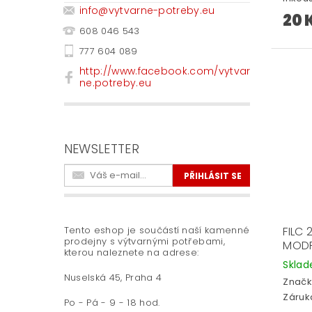
info
@
vytvarne-potreby.eu
20 
608 046 543
777 604 089
http://www.facebook.com/vytvar
ne.potreby.eu
NEWSLETTER
FILC
Tento eshop je součástí naší kamenné
prodejny s výtvarnými potřebami,
MODR
kterou naleznete na adrese:
Skla
Nuselská 45, Praha 4
Značk
Záruka
Po - Pá - 9 - 18 hod.