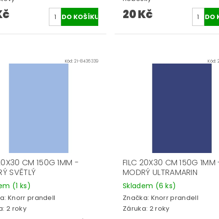
Kč
20 Kč
Kód:
21-8436339
Kód:
 20X30 CM 150G 1MM -
FILC 20X30 CM 150G 1MM 
Ý SVĚTLÝ
MODRÝ ULTRAMARIN
dem
(1 ks)
Skladem
(6 ks)
a:
Knorr prandell
Značka:
Knorr prandell
: 2 roky
Záruka: 2 roky