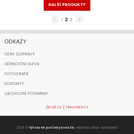
DALŠÍ PRODUKTY
2
1
3
ODKAZY
CENY DOPRAVY
VĚRNOSTNÍ SLEVA
FOTOGRAFIE
KONTAKTY
OBCHODNÍ PODMÍNKY
|
Zboží.cz
Heureka.cz
2026 ©
Výtvarné potřeby Kreativ
, všechna práva vyhrazena