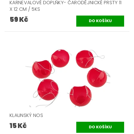
KARNEVALOVÉ DOPLŇKY- ČARODĚJNICKÉ PRSTY 11
X 12 CM / 5KS
59 Kč
KLAUNSKÝ NOS
15 Kč