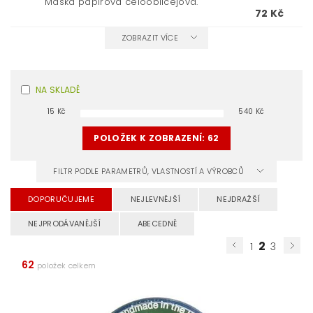
Maska papírová celoobličejová.
72 Kč
ZOBRAZIT VÍCE
NA SKLADĚ
15
Kč
540
Kč
POLOŽEK K ZOBRAZENÍ:
62
FILTR PODLE PARAMETRŮ, VLASTNOSTÍ A VÝROBCŮ
DOPORUČUJEME
NEJLEVNĚJŠÍ
NEJDRAŽŠÍ
NEJPRODÁVANĚJŠÍ
ABECEDNĚ
2
1
3
62
položek celkem