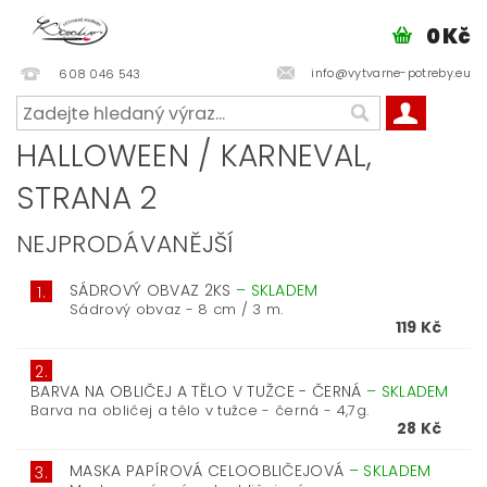
0 Kč
info@vytvarne-potreby.eu
608 046 543
HALLOWEEN / KARNEVAL
,
STRANA 2
NEJPRODÁVANĚJŠÍ
SÁDROVÝ OBVAZ 2KS
–
SKLADEM
1.
Sádrový obvaz - 8 cm / 3 m.
119 Kč
2.
BARVA NA OBLIČEJ A TĚLO V TUŽCE - ČERNÁ
–
SKLADEM
Barva na obličej a tělo v tužce - černá - 4,7g.
28 Kč
MASKA PAPÍROVÁ CELOOBLIČEJOVÁ
–
SKLADEM
3.