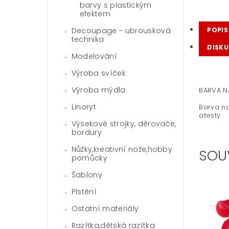
barvy s plastickým
efektem
Decoupage - ubrousková
POPIS
technika
DISKU
Modelování
Výroba svíček
Výroba mýdla
BARVA NA
Linoryt
Barva na
atesty.
Výsekové strojky, děrovače,
bordury
Nůžky,kreativní nože,hobby
SOU
pomůcky
Šablony
Plstění
Ostatní materiály
Razítka,dětská razítka