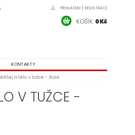
|
u
PŘIHLÁŠENÍ
REGISTRACE
KOŠÍK:
0 Kč
KONTAKTY
ličej a tělo v tužce - žlutá
LO V TUŽCE -