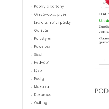
Papíry a kartony
KLAU
Ořezávátka, pryže
Skla
Lepidla, lepící pásky
Značk
Odlévání
Záruka
Polystyren
Klaun
gumič
Powertex
Sisal
Hedvábí
Lýko
Pedig
Mozaika
POD
Dekorace
Quilling