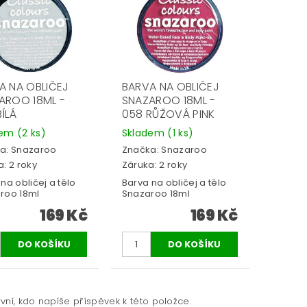
A NA OBLIČEJ
BARVA NA OBLIČEJ
AROO 18ML -
SNAZAROO 18ML -
ÍLÁ
058 RŮŽOVÁ PINK
dem
(2 ks)
Skladem
(1 ks)
a:
Snazaroo
Značka:
Snazaroo
: 2 roky
Záruka: 2 roky
na obličej a tělo
Barva na obličej a tělo
roo 18ml
Snazaroo 18ml
169 Kč
169 Kč
vní, kdo napíše příspěvek k této položce.