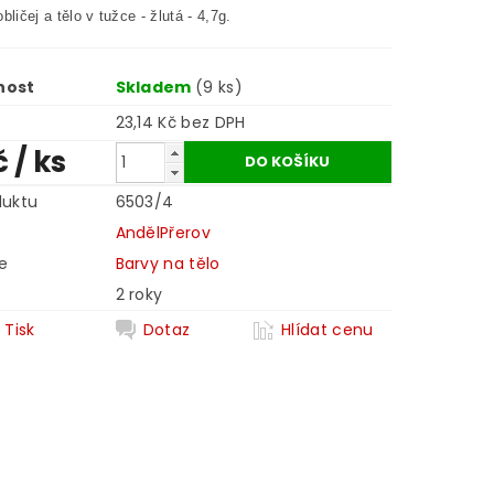
bličej a tělo v tužce - žlutá - 4,7g.
nost
Skladem
(9 ks)
23,14 Kč bez DPH
č
/ ks
duktu
6503/4
AndělPřerov
e
Barvy na tělo
2 roky
Tisk
Dotaz
Hlídat cenu