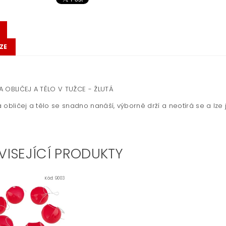
ZE
 OBLIČEJ A TĚLO V TUŽCE - ŽLUTÁ
 obličej a tělo se snadno nanáší, výborně drží a neotírá se a lze
VISEJÍCÍ PRODUKTY
Kód:
9003