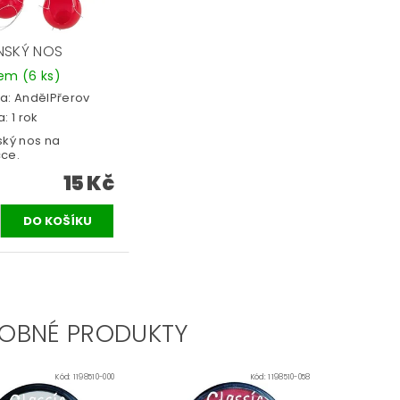
NSKÝ NOS
dem
(6 ks)
a:
AndělPřerov
: 1 rok
ský nos na
ce.
15 Kč
OBNÉ PRODUKTY
Kód:
1198510-000
Kód:
1198510-058