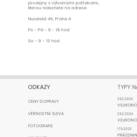
prodejny s výtvarnými potřebami,
kterou naleznete na adrese:
Nuselská 45, Praha 4
Po - Pá - 9 - 18 hod.
So - 9 - 13 hod.
ODKAZY
TYPY N
25.2.2024
CENY DOPRAVY
VELIKON
VĚRNOSTNÍ SLEVA
25.2.2024
VELIKONO
FOTOGRAFIE
17.5.2023
PRÁZDNI