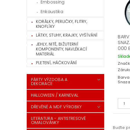
Embossing
Enkaustika
KORÁLKY, PERLIČKY, FLITRY,
KNOFLÍKY
LÁTKY, STUHY, KRAJKY, VYŠÍVÁNÍ
BARV
SNAZ
JEHLY, NITĚ, BIŽUTERNÍ
000 B
KOMPONENTY, NAVLÉKACÍ
MATERIÁL
Skla
PLETENÍ, HÁČKOVÁNÍ
Značk
Záruka
Barva 
PÁRTY VÝZDOBA A
Snaza
DEKORACE
HALLOWEEN / KARNEVAL
DŘEVĚNÉ A MDF VÝROBKY
LITERATURA - ANTISTRESOVÉ
OMALOVÁNKY
Buďte pr