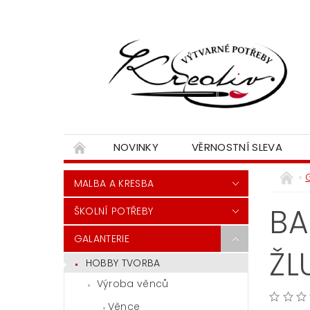
NOVINKY
VĚRNOSTNÍ SLEVA
MALBA A KRESBA
BA
ŠKOLNÍ POTŘEBY
GALANTERIE
ŽL
HOBBY TVORBA
Výroba věnců
Věnce